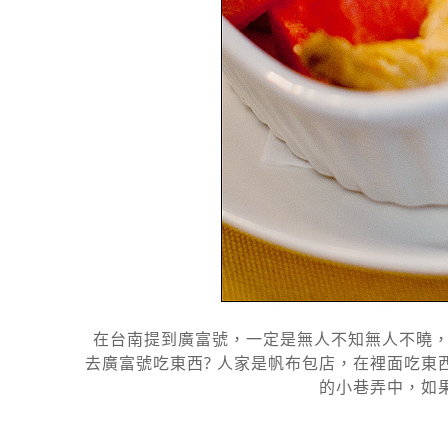
在台南提到廣富號，一定是無人不知無人不曉，
去廣富號吃東西? 人家是帆布包店，在裡面吃東西不
的小巷弄中，如果