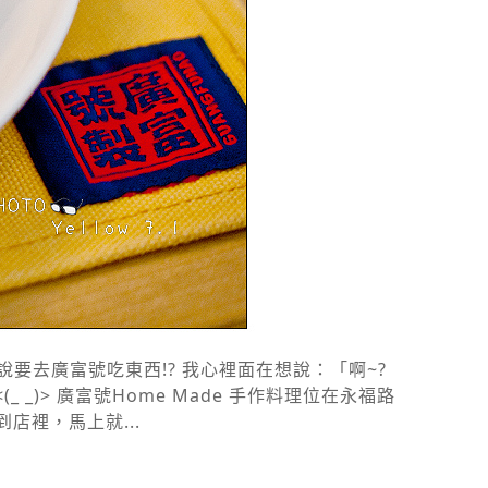
去廣富號吃東西!? 我心裡面在想說：「啊~?
)> 廣富號Home Made 手作料理位在永福路
店裡，馬上就...