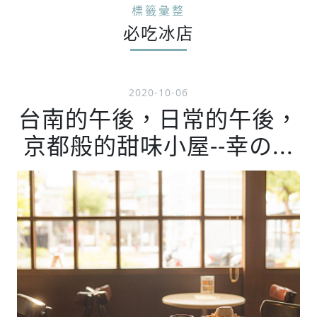
標籤彙整
必吃冰店
2020-10-06
台南的午後，日常的午後，
京都般的甜味小屋--幸の...