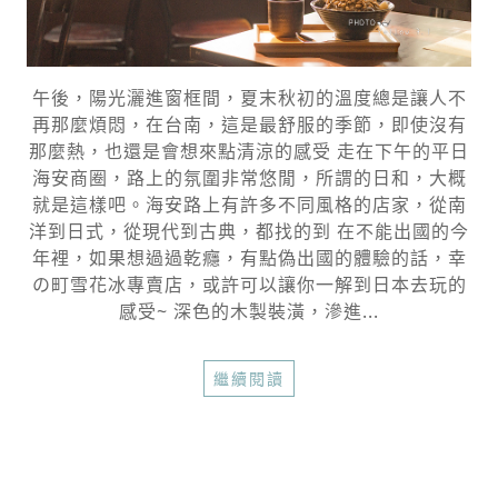
午後，陽光灑進窗框間，夏末秋初的溫度總是讓人不
再那麼煩悶，在台南，這是最舒服的季節，即使沒有
那麼熱，也還是會想來點清涼的感受 走在下午的平日
海安商圈，路上的氛圍非常悠閒，所謂的日和，大概
就是這樣吧。海安路上有許多不同風格的店家，從南
洋到日式，從現代到古典，都找的到 在不能出國的今
年裡，如果想過過乾癮，有點偽出國的體驗的話，幸
の町雪花冰專賣店，或許可以讓你一解到日本去玩的
感受~ 深色的木製裝潢，滲進...
繼續閱讀