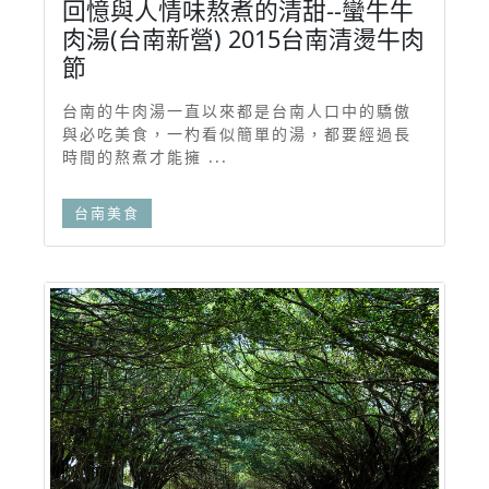
回憶與人情味熬煮的清甜--蠻牛牛
肉湯(台南新營) 2015台南清燙牛肉
節
台南的牛肉湯一直以來都是台南人口中的驕傲
與必吃美食，一杓看似簡單的湯，都要經過長
時間的熬煮才能擁 ...
台南美食