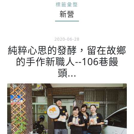
標籤彙整
新營
2020-06-28
純粹心思的發酵，留在故鄉
的手作新職人--106巷饅
頭...