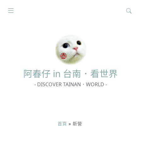
搜
尋
關
鍵
字:
阿春
仔 in 台南．看世界
- DISCOVER TAINAN．WORLD -
首頁
»
新營