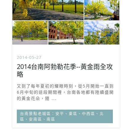
2014-05-27
2014台南阿勃勒花季--黃金雨全攻
略
又到了每年夏初的耀眼時刻，從5月開始一直到
6月中旬的這段期間裡，台南各地都有陸續盛開
的黃金花朵，隨 ...
台南景點老城區：安平、東區、中西區、北
區、安南區、南區