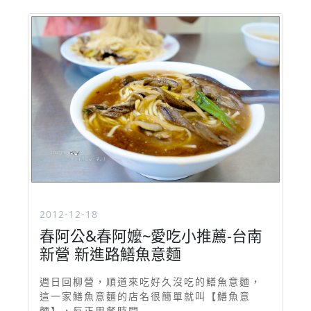
2012-12-18
春阿公&春阿嬤~愛吃小推薦-台南
新營 新進路鱔魚意麵
週日回柳營，順道來吃好久沒吃的鱔魚意麵，
這一家鱔魚意麵的店名很簡單就叫【鱔魚意
麵】，反正用餐時間 ...