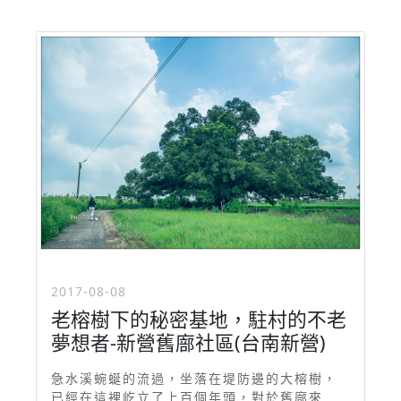
2017-08-08
老榕樹下的秘密基地，駐村的不老
夢想者-新營舊廍社區(台南新營)
急水溪蜿蜒的流過，坐落在堤防邊的大榕樹，
已經在這裡屹立了上百個年頭，對於舊廍來