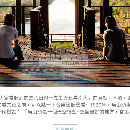
家常聽到的是八田與一先生興建嘉南大圳的貢獻，不過，還有
在看文章之前，可以點一下音樂邊聽邊看~ 1920年，烏山頭
代樹說： 「烏山頭是一個天空很藍~空氣很好的地方，當工程
繼續閱讀