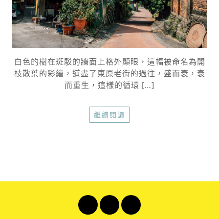
白色的樹在斑駁的牆面上格外顯眼，這幅被命名為開
枝散葉的彩繪，道盡了東原老街的過往，盛而衰，衰
而重生，這樣的循環 […]
繼續閱讀