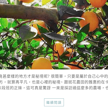
竟甚麼樣的地方才是秘境呢? 很簡單，只要是屬於自己心中的
方，就算再平凡，也是心裡的秘境~ 跟斑花農田的雅惠約在
段班的正妹，這可真是驚訝 一來是採訪過這麼多的農場，也
繼續閱讀