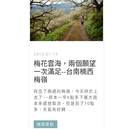
2013-01-13
梅花雲海，兩個願望
一次滿足--台南楠西
梅嶺
碎念了兩週的梅嶺，今天終於上
去了~~原本一早6點多下著大雨
本來還想取消，但是到了10點
多，天氣有好轉 ...
楠西景點