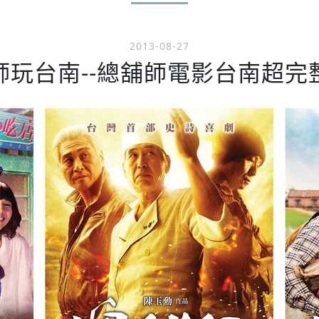
2013-08-27
師玩台南--總舖師電影台南超完