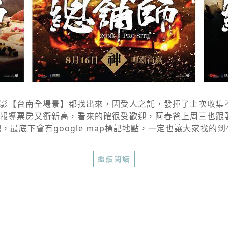
【台南全場景】都找出來，因受人之託，發揮了上次收集不倒
報導票房又衝新高，看來的確很受歡迎，阿春爸上周三也跟著
底下會有google map標記地點，一定也讓大家找的到^^
繼續閱讀