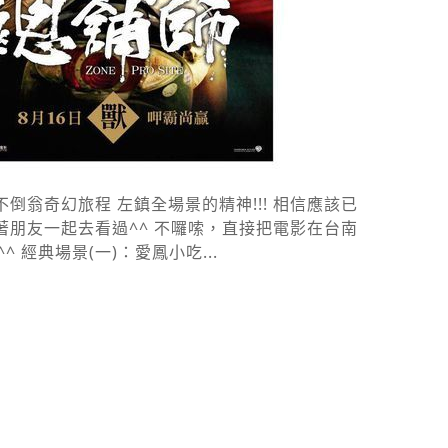
翁奇幻旅程 左鎮全場景的精神!!! 相信應該已
朋友一起去看過^^ 不囉嗦，直接把電影在台南
 經典場景(一)：愛鳳小吃...