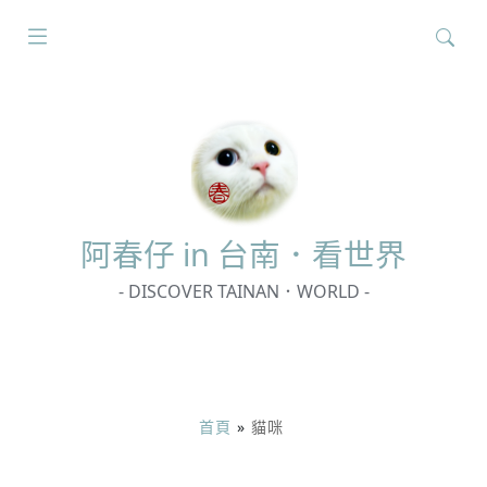
搜
尋
關
鍵
字:
阿春
仔 in 台南．看世界
- DISCOVER TAINAN．WORLD -
首頁
»
貓咪