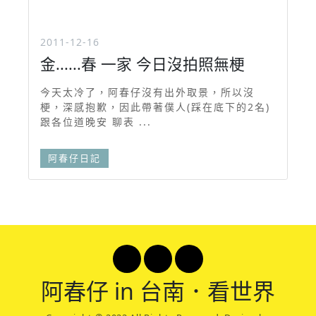
2011-12-16
金......春 一家 今日沒拍照無梗
今天太冷了，阿春仔沒有出外取景，所以沒
梗，深感抱歉，因此帶著僕人(踩在底下的2名)
跟各位道晚安 聊表 ...
阿春仔日記
阿春
仔 in 台南．看世界