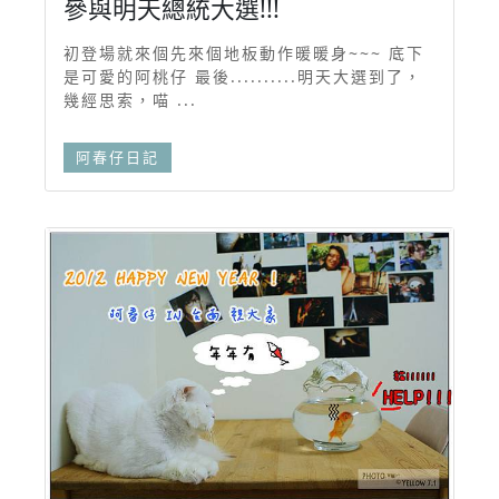
參與明天總統大選!!!
初登場就來個先來個地板動作暖暖身~~~ 底下
是可愛的阿桃仔 最後..........明天大選到了，
幾經思索，喵 ...
阿春仔日記