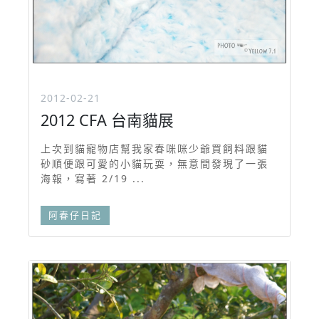
2012-02-21
2012 CFA 台南貓展
上次到貓寵物店幫我家春咪咪少爺買飼料跟貓
砂順便跟可愛的小貓玩耍，無意間發現了一張
海報，寫著 2/19 ...
阿春仔日記