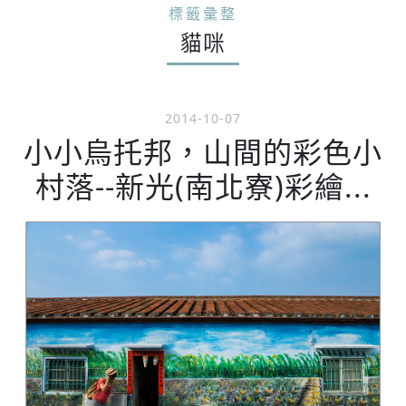
標籤彙整
貓咪
2014-10-07
小小烏托邦，山間的彩色小
村落--新光(南北寮)彩繪...