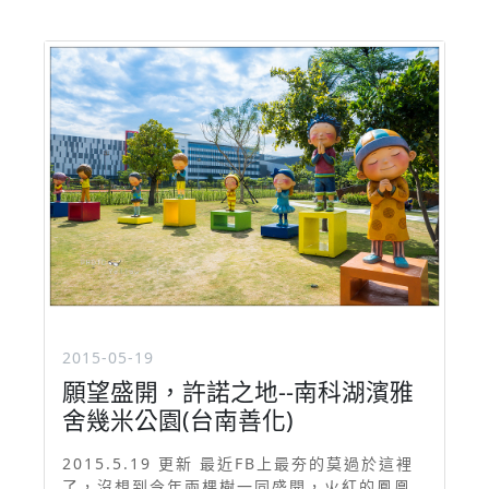
2015-05-19
願望盛開，許諾之地--南科湖濱雅
舍幾米公園(台南善化)
2015.5.19 更新 最近FB上最夯的莫過於這裡
了，沒想到今年兩棵樹一同盛開，火紅的鳳凰