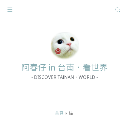
搜
尋
關
鍵
字:
阿春
仔 in 台南．看世界
- DISCOVER TAINAN．WORLD -
首頁
»
貓