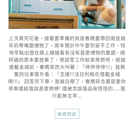
上次買完花後，接著要準備的就是春媽要帶回南投過
年的零嘴跟禮物了，原本預計中午要到安平工作，特
地早點出發在路上繞繞看有沒有甚麼禮物的靈感~ 繞
阿繞的原本要放棄了，想說等工作結束再想吧，經過
億載金城前，春媽突然大叫著：「停停停停!!!」我興
奮的往車窗外看：「怎樣!!!法拉利姊在億載金城
唷!!!」 回答完下車，我被白眼了，春媽碎念著是要你
停車還給我說甚麼婷婷! 還被念說我品味怪怪的.....我
只能無言乖...
繼續閱讀