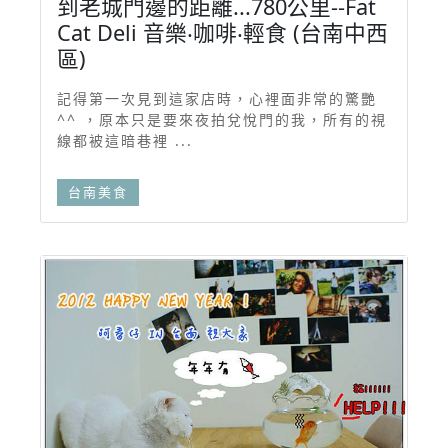
到老城門邊的距離...780公里--Fat
Cat Deli 音樂‧咖啡‧輕食 (台南中西
區)
記得第一次見到這家店時，心裡面非常的驚艷
^^ ，原本只是要來夜拍兌悅門的我，所有的視
線都被這暗巷裡 ...
台南美食