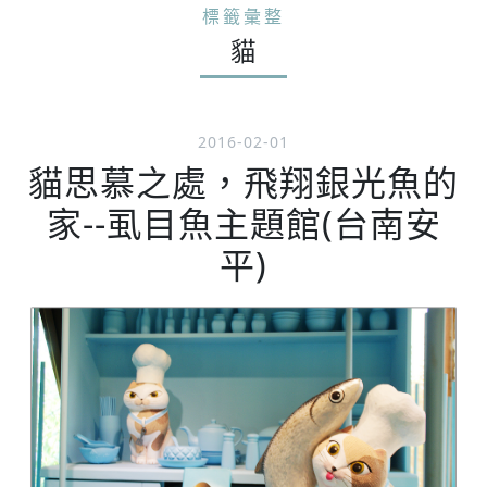
標籤彙整
貓
2016-02-01
貓思慕之處，飛翔銀光魚的
家--虱目魚主題館(台南安
平)