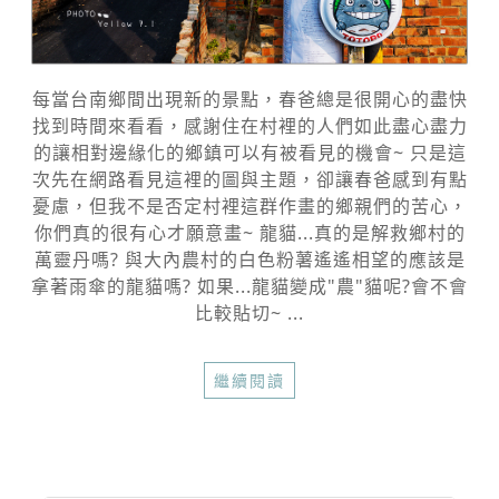
每當台南鄉間出現新的景點，春爸總是很開心的盡快
找到時間來看看，感謝住在村裡的人們如此盡心盡力
的讓相對邊緣化的鄉鎮可以有被看見的機會~ 只是這
次先在網路看見這裡的圖與主題，卻讓春爸感到有點
憂慮，但我不是否定村裡這群作畫的鄉親們的苦心，
你們真的很有心才願意畫~ 龍貓...真的是解救鄉村的
萬靈丹嗎? 與大內農村的白色粉薯遙遙相望的應該是
拿著雨傘的龍貓嗎? 如果...龍貓變成"農"貓呢?會不會
比較貼切~ ...
繼續閱讀