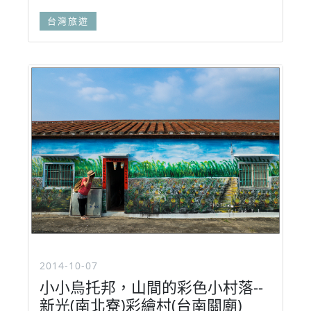
台灣旅遊
2014-10-07
小小烏托邦，山間的彩色小村落--
新光(南北寮)彩繪村(台南關廟)