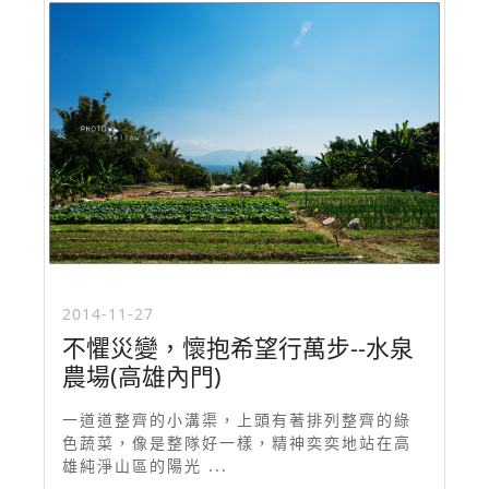
2014-11-27
不懼災變，懷抱希望行萬步--水泉
農場(高雄內門)
一道道整齊的小溝渠，上頭有著排列整齊的綠
色蔬菜，像是整隊好一樣，精神奕奕地站在高
雄純淨山區的陽光 ...