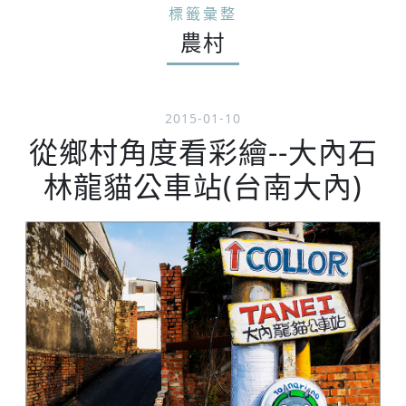
標籤彙整
農村
2015-01-10
從鄉村角度看彩繪--大內石
林龍貓公車站(台南大內)