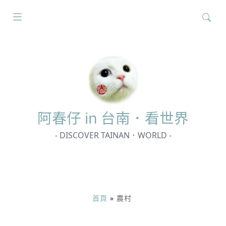
搜
尋
關
鍵
字:
阿春
仔 in 台南．看世界
- DISCOVER TAINAN．WORLD -
首頁
»
農村