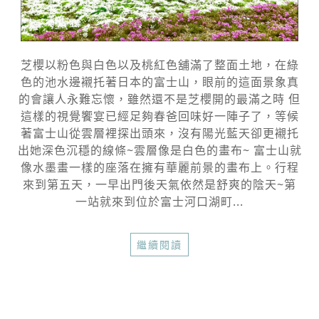
芝櫻以粉色與白色以及桃紅色舖滿了整面土地，在綠
色的池水邊襯托著日本的富士山，眼前的這面景象真
的會讓人永難忘懷，雖然還不是芝櫻開的最滿之時 但
這樣的視覺饗宴已經足夠春爸回味好一陣子了，等候
著富士山從雲層裡探出頭來，沒有陽光藍天卻更襯托
出她深色沉穩的線條~雲層像是白色的畫布~ 富士山就
像水墨畫一樣的座落在擁有華麗前景的畫布上。行程
來到第五天，一早出門後天氣依然是舒爽的陰天~第
一站就來到位於富士河口湖町...
繼續閱讀