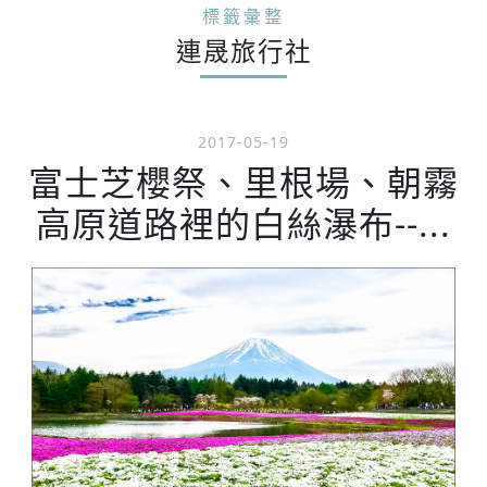
標籤彙整
連晟旅行社
2017-05-19
富士芝櫻祭、里根場、朝霧
高原道路裡的白絲瀑布--...