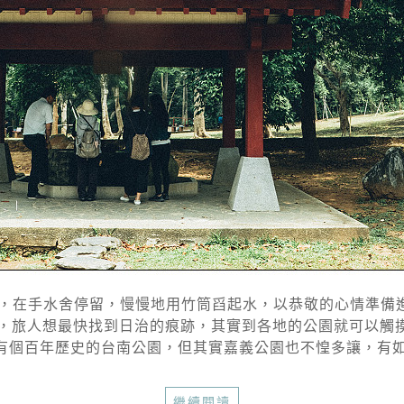
在手水舍停留，慢慢地用竹筒舀起水，以恭敬的心情準備進入，
，旅人想最快找到日治的痕跡，其實到各地的公園就可以觸摸
個百年歷史的台南公園，但其實嘉義公園也不惶多讓，有如嘉
繼續閱讀