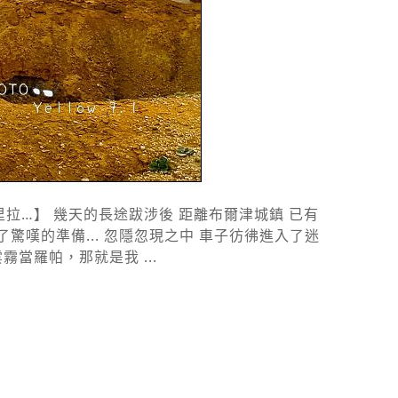
拉…】 幾天的長途跋涉後 距離布爾津城鎮 已有
驚嘆的準備... 忽隱忽現之中 車子彷彿進入了迷
當羅帕，那就是我 ...