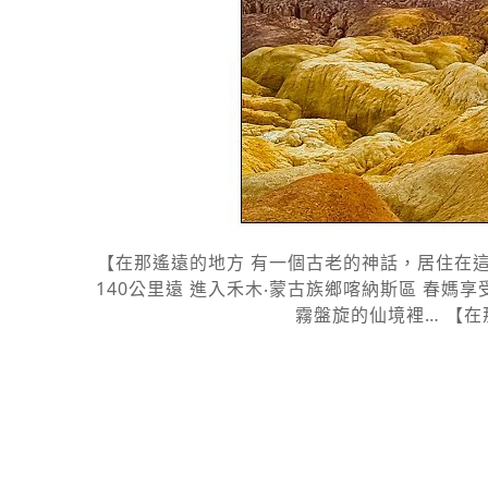
【在那遙遠的地方 有一個古老的神話，居住在這
140公里遠 進入禾木‧蒙古族鄉喀納斯區 春媽
霧盤旋的仙境裡… 【在