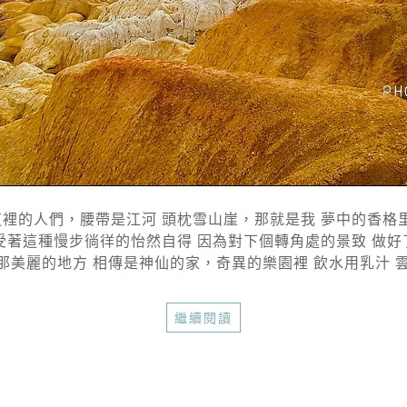
裡的人們，腰帶是江河 頭枕雪山崖，那就是我 夢中的香格里
享受著這種慢步徜徉的怡然自得 因為對下個轉角處的景致 做好了
那美麗的地方 相傳是神仙的家，奇異的樂園裡 飲水用乳汁 雲霧
繼續閱讀