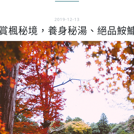
2019-12-13
賞楓秘境，養身秘湯、絕品鮟鱇鍋