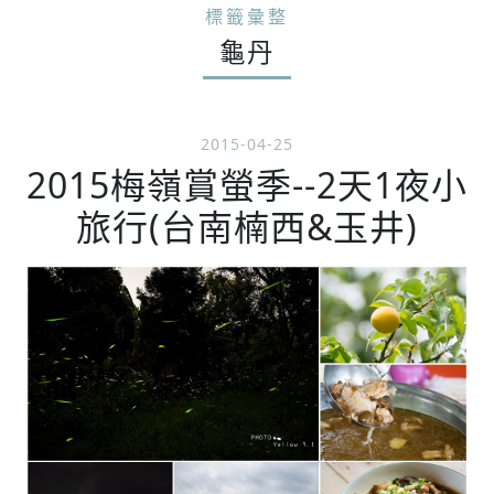
標籤彙整
龜丹
2015-04-25
2015梅嶺賞螢季--2天1夜小
旅行(台南楠西&玉井)