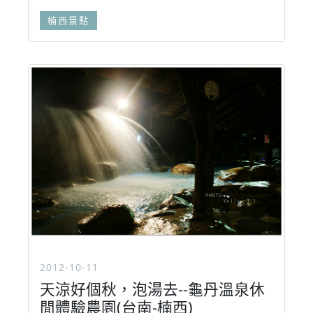
楠西景點
2012-10-11
天涼好個秋，泡湯去--龜丹溫泉休
閒體驗農園(台南-楠西)