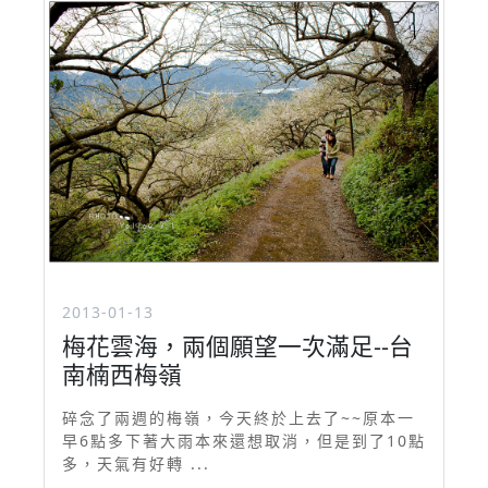
2013-01-13
梅花雲海，兩個願望一次滿足--台
南楠西梅嶺
碎念了兩週的梅嶺，今天終於上去了~~原本一
早6點多下著大雨本來還想取消，但是到了10點
多，天氣有好轉 ...