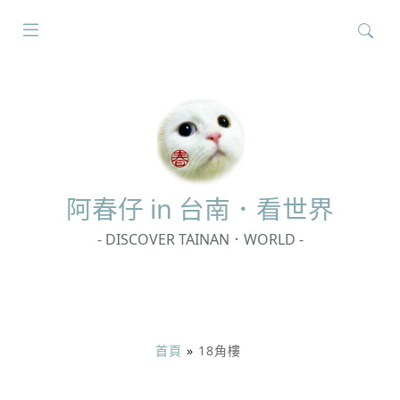
搜
尋
關
鍵
字:
阿春
仔 in 台南．看世界
- DISCOVER TAINAN．WORLD -
首頁
»
18角樓