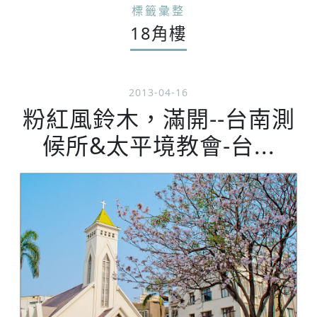
標籤彙整
18角樓
2013-04-16
粉紅風鈴木，滿開--台南測
候所&太平境教會-台...