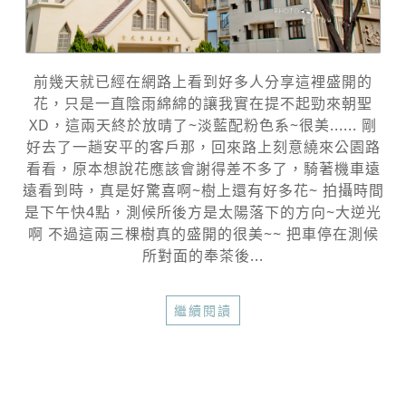
前幾天就已經在網路上看到好多人分享這裡盛開的
花，只是一直陰雨綿綿的讓我實在提不起勁來朝聖
XD，這兩天終於放晴了~淡藍配粉色系~很美...... 剛
好去了一趟安平的客戶那，回來路上刻意繞來公園路
看看，原本想說花應該會謝得差不多了，騎著機車遠
遠看到時，真是好驚喜啊~樹上還有好多花~ 拍攝時間
是下午快4點，測候所後方是太陽落下的方向~大逆光
啊 不過這兩三棵樹真的盛開的很美~~ 把車停在測候
所對面的奉茶後...
繼續閱讀