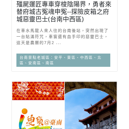
殭屍運匠專車穿梭陰陽界，勇者來
替府城古冤魂申冤--探險皮箱之府
城惡靈巴士(台南中西區)
在車水馬龍人來人往的台南後站，突然出現了
一台貼滿符咒，車窗還有血手印的惡靈巴士，
這天是農曆的7月2 ...
台南景點老城區：安平、東區、中西區、北
區、安南區、南區