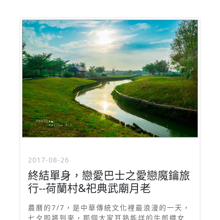
2017-08-26
終結單身，戀愛巴士之愛戀魔鑰旅
行--荷蘭村&祀典武廟月老
農曆的7/7，是中華傳統文化裡最浪漫的一天，
七夕即將到來，那個大家耳熟能詳的牛郎織女