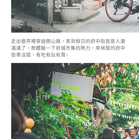
走出巷弄裡穿過開山路，來到假日的府中街就是人潮
滿滿了，想體驗一下府城市集的熱力，來林蔭的府中
街準沒錯，有吃有玩有買~