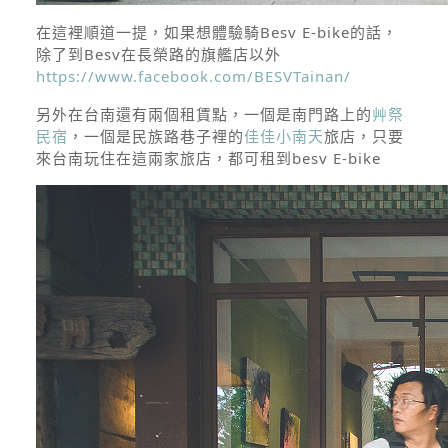
在這裡順道一提，如果想體驗騎Besv E-bike的話，
除了到Besv在長榮路的旗艦店以外
https://www.facebook.com/BESVTainan/
另外在台南還有兩個租賃點，一個是南門路上的
艸祭
民宿
，一個是民族路巷子裡的
佳佳小南天
旅店，只要
來台南玩住在這兩家旅店，都可租到besv E-bike