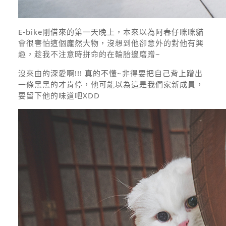
E-bike剛借來的第一天晚上，本來以為阿春仔咪咪貓
會很害怕這個龐然大物，沒想到他卻意外的對他有興
趣，趁我不注意時拼命的在輪胎邊磨蹭~
沒來由的深愛啊!!! 真的不懂~非得要把自己背上蹭出
一條黑黑的才肯停，他可能以為這是我們家新成員，
要留下他的味道吧XDD