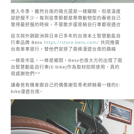
進入冬季，雖然台南的陽光還是一樣耀眼，但是溫度
卻舒服不少，每到這季節都是寒帶動物型的春爸自己
覺得最舒服的時候，不管散步還是騎自行車都很適合
這次與外銷歐洲與日本已多年的台灣本土智慧動能自
行車品牌
Besv
https://store.besv.com/
共同推廣
台南單車旅行，替他們安排了兩條漫遊台南的路線
一條是市區，一條是鄉間，Besv也很大方的出借了兩
台智慧動能自行車(E-bike)作為取材拍照使用，真的
很感謝他們^^
讓春爸有機會跟自己的偶像謝哲青老師騎著一樣的E-
bike漫遊台南~