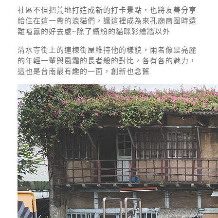
社區不但把荒地打造成新的打卡景點，也將友善分享
給住在這一帶的浪貓們，讓這裡成為來孔廟商圈時遠
離喧囂的好去處~除了繽紛的貓咪彩繪牆以外
清水寺街上的連棟街屋維持他的樣貌，兩者像是亮麗
的年輕一輩與風霜的長者般的對比，各有各的魅力，
這也是台南最有趣的一面，創新也念舊