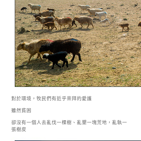
對於環境，牧民們有近乎崇拜的愛護
雖然貧困
卻沒有一個人去亂伐一棵樹、亂墾一塊荒地，亂執一
張樹皮