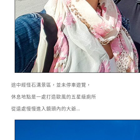
途中經怪石溝景區，並未停車遊覽，
休息地點是一處打造歐風的五星級廁所
從遠處慢慢進入鏡頭內的大爺…