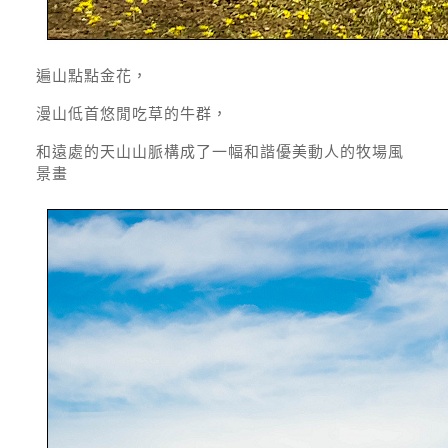
遍山點點金花，
漫山低首悠閒吃草的牛群，
和遠處的天山山脈構成了一幅和諧優美動人的牧場風
景畫