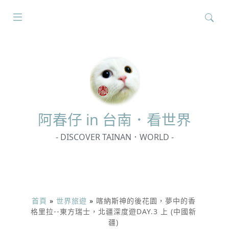
搜
尋
關
鍵
字:
阿春
仔 in 台南．看世界
- DISCOVER TAINAN．WORLD -
首頁
»
世界旅遊
»
喀納斯神的後花園，夢中的香
格里拉--東方瑞士，北疆深度遊DAY.3 上 (中國新
疆)