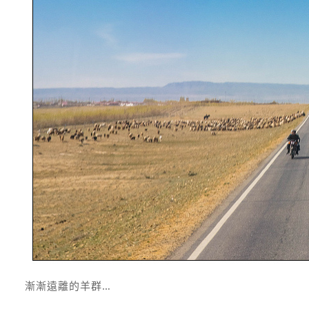
漸漸遠離的羊群…