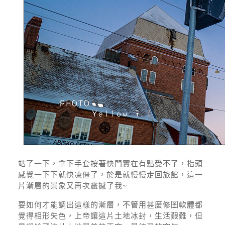
站了一下，拿下手套按著快門實在有點受不了，指頭
感覺一下下就快凍僵了，於是就慢慢走回旅館，這一
片漸層的景象又再次震撼了我~
要如何才能調出這樣的漸層，不管用甚麼修圖軟體都
覺得相形失色，上帝讓這片土地冰封，生活艱難，但