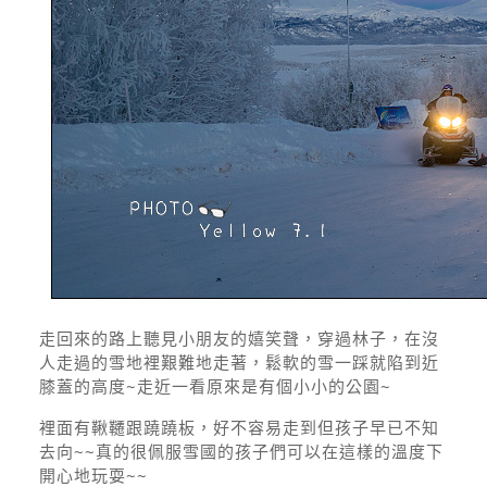
走回來的路上聽見小朋友的嬉笑聲，穿過林子，在沒
人走過的雪地裡艱難地走著，鬆軟的雪一踩就陷到近
膝蓋的高度~走近一看原來是有個小小的公園~
裡面有鞦韆跟蹺蹺板，好不容易走到但孩子早已不知
去向~~真的很佩服雪國的孩子們可以在這樣的溫度下
開心地玩耍~~