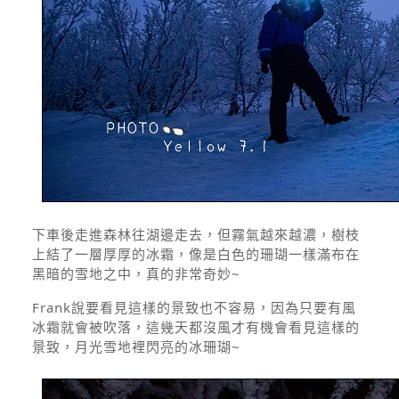
下車後走進森林往湖邊走去，但霧氣越來越濃，樹枝
上結了一層厚厚的冰霜，像是白色的珊瑚一樣滿布在
黑暗的雪地之中，真的非常奇妙~
Frank說要看見這樣的景致也不容易，因為只要有風
冰霜就會被吹落，這幾天都沒風才有機會看見這樣的
景致，月光雪地裡閃亮的冰珊瑚~