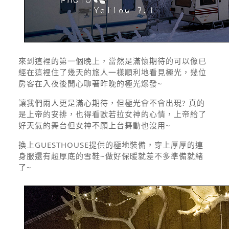
來到這裡的第一個晚上，當然是滿懷期待的可以像已
經在這裡住了幾天的旅人一樣順利地看見極光，幾位
房客在入夜後開心聊著昨晚的極光爆發~
讓我們兩人更是滿心期待，但極光會不會出現? 真的
是上帝的安排，也得看歐若拉女神的心情，上帝給了
好天氣的舞台但女神不願上台舞動也沒用~
換上GUESTHOUSE提供的極地裝備，穿上厚厚的連
身服還有超厚底的雪鞋~做好保暖就差不多準備就緒
了~