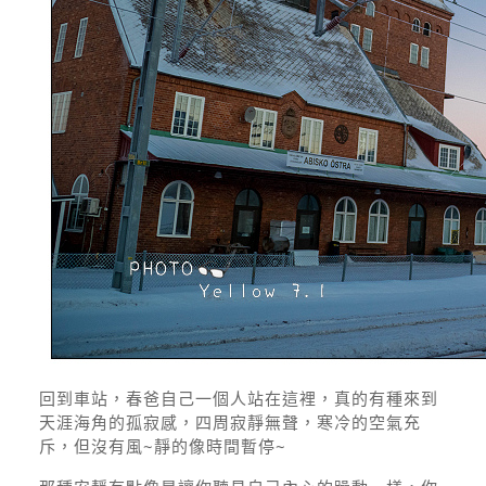
回到車站，春爸自己一個人站在這裡，真的有種來到
天涯海角的孤寂感，四周寂靜無聲，寒冷的空氣充
斥，但沒有風~靜的像時間暫停~