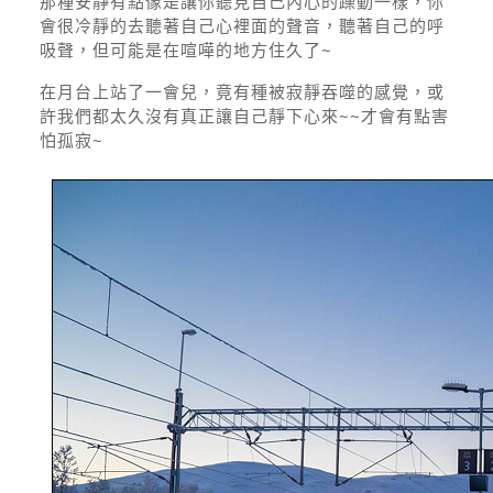
那種安靜有點像是讓你聽見自己內心的躁動一樣，你
會很冷靜的去聽著自己心裡面的聲音，聽著自己的呼
吸聲，但可能是在喧嘩的地方住久了~
在月台上站了一會兒，竟有種被寂靜吞噬的感覺，或
許我們都太久沒有真正讓自己靜下心來~~才會有點害
怕孤寂~