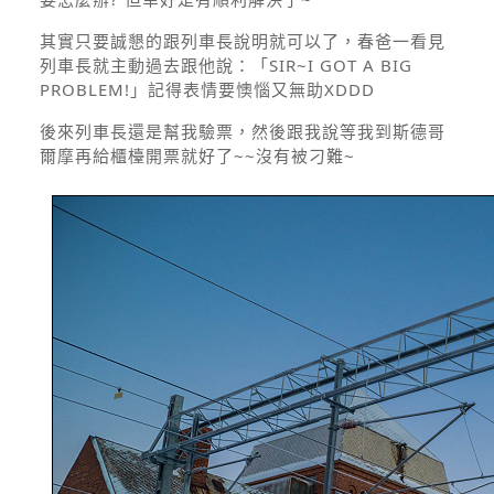
其實只要誠懇的跟列車長說明就可以了，春爸一看見
列車長就主動過去跟他說：「SIR~I GOT A BIG
PROBLEM!」記得表情要懊惱又無助XDDD
後來列車長還是幫我驗票，然後跟我說等我到斯德哥
爾摩再給櫃檯開票就好了~~沒有被刁難~