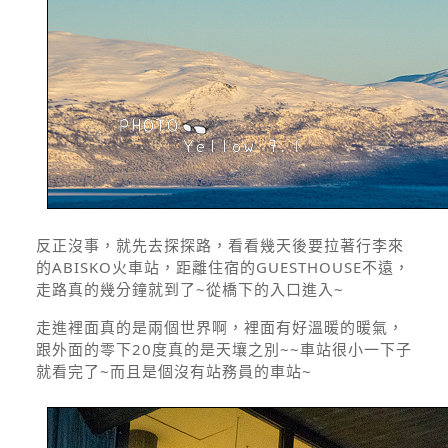
反正沒事，就先去探探路，看看幾天後要拉著行李來
的ABISKO火車站，距離住宿的GUESTHOUSE不遠，
走路真的幾分鐘就到了~從橋下的入口進入~
走進裡面真的是兩個世界啊，裡面有好溫暖的暖氣，
跟外面的零下20度真的是天壤之別~~車站很小一下子
就看完了~而且是個沒有站務員的車站~