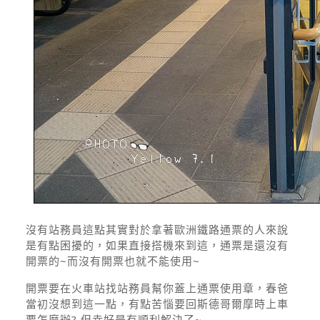
沒有站務員這點其實對於拿著歐洲鐵路通票的人來說
是有點困擾的，如果直接搭機來到這，通票是還沒有
開票的~而沒有開票也就不能使用~
開票要在火車站找站務員幫你蓋上通票使用章，春爸
當初沒想到這一點，有點苦惱要回斯德哥爾摩時上車
要怎麼辦? 但幸好是有順利解決了~