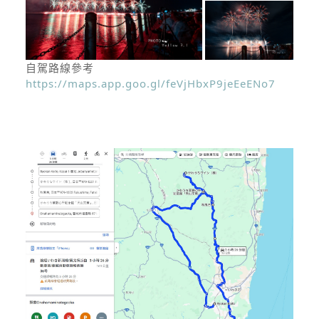
自駕路線參考
https://maps.app.goo.gl/feVjHbxP9jeEeENo7