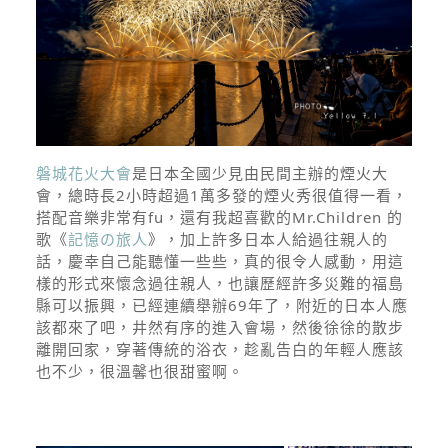
磐城花火大會
是日本全國少見由民間主辦的煙火大
會，總時長2小時超過1萬多發的煙火秀很值得一看，
搭配音樂非常有fu，還有我超喜歡的Mr.Children 的
歌《
記憶の旅人
》，加上許多日本人給過往親人的
話，慶幸自己能聽懂一些些，真的很令人感動，用這
樣的形式來懷念過往親人，也讓歷經許多災難的福島
縣可以振興，已經連續舉辦69年了，附近的日本人應
該都來了吧，井然有序的進入會場，然後徐徐的散步
離開回家，穿著傳統的浴衣，趁亂告白的年輕人應該
也不少，很溫馨也很甜蜜啊。