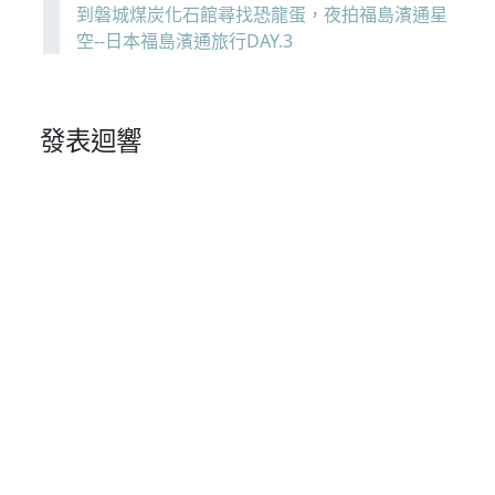
到磐城煤炭化石館尋找恐龍蛋，夜拍福島濱通星
空--日本福島濱通旅行DAY.3
發表迴響