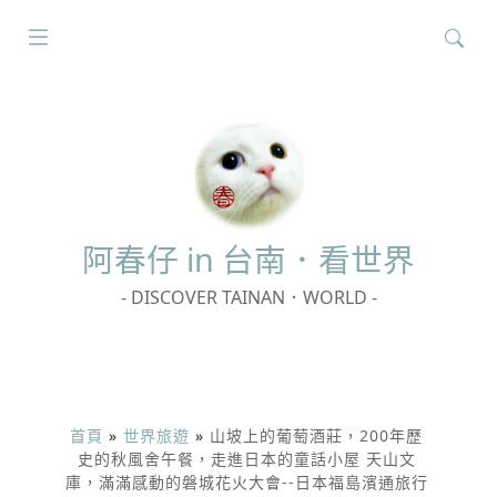
搜
尋
關
鍵
字:
阿春
仔 in 台南．看世界
- DISCOVER TAINAN．WORLD -
首頁
»
世界旅遊
»
山坡上的葡萄酒莊，200年歷
史的秋風舍午餐，走進日本的童話小屋 天山文
庫，滿滿感動的磐城花火大會--日本福島濱通旅行