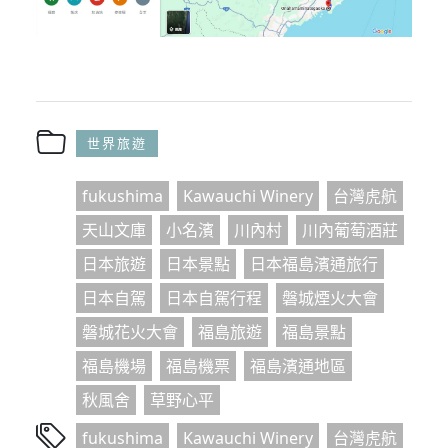
世界旅遊
fukushima
Kawauchi Winery
台灣虎航
天山文庫
小名濱
川內村
川內葡萄酒莊
日本旅遊
日本景點
日本福島濱通旅行
日本自駕
日本自駕行程
磐城煙火大會
磐城花火大會
福島旅遊
福島景點
福島機場
福島機票
福島濱通地區
秋風舍
草野心平
fukushima
Kawauchi Winery
台灣虎航