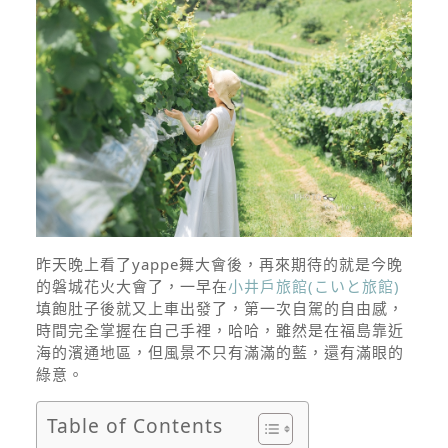
昨天晚上看了yappe舞大會後，再來期待的就是今晚
的磐城花火大會了，一早在
小井戶旅館(こいと旅館)
填飽肚子後就又上車出發了，第一次自駕的自由感，
時間完全掌握在自己手裡，哈哈，雖然是在福島靠近
海的濱通地區，但風景不只有滿滿的藍，還有滿眼的
綠意。
Table of Contents