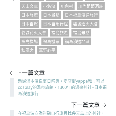
天山文庫
小名濱
川內村
川內葡萄酒莊
日本旅遊
日本景點
日本福島濱通旅行
日本自駕
日本自駕行程
磐城煙火大會
磐城花火大會
福島旅遊
福島景點
福島機場
福島機票
福島濱通地區
秋風舍
草野心平
← 上一篇文章
磐城湯本溫泉夏日祭典，商店街yappe舞；可以
cosplay的溫泉旅館，1300年的溫泉神社--日本福
島濱通旅行
下一篇文章 →
在福島波立海岸騎自行車尋找弁天島上的神社，