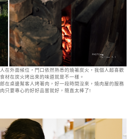
人在外面候位，門口依然熟悉的燒著炭火，我個人超喜歡
食材在炭火烤出來的味道就是不一樣。
郎在桌邊幫客人烤著肉，好一段時間沒來，燒肉屋的服務
肉只要專心的好好品嘗就好，簡直太棒了!