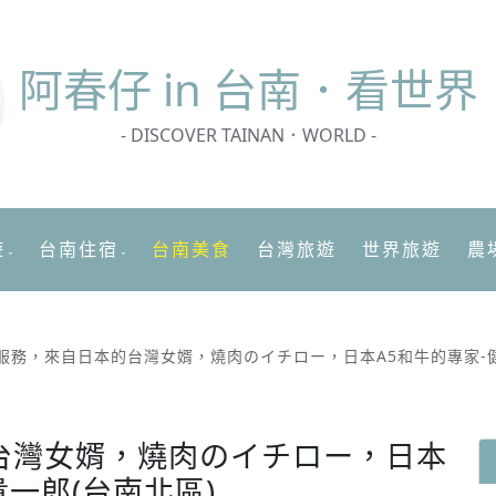
阿春
仔 in 台南．看世界
- DISCOVER TAINAN．WORLD -
遊
台南住宿
台南美食
台灣旅遊
世界旅遊
農
服務，來自日本的台灣女婿，燒肉のイチロー，日本A5和牛的專家-健
台灣女婿，燒肉のイチロー，日本
貴一郎(台南北區)