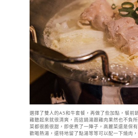
選擇了雙人的A5和牛套餐，再做了些加點，餐前
雞聽起來就很清爽，而這鍋湯跟雞肉果然也不負所
菜都很脆很甜，即使煮了一陣子，高麗菜還是保有
歡喝熱湯，還特地留了點湯等等可以配一下燒肉，