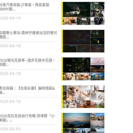
台南汽車改裝-JT車庫，隊長套餐
JIMNY避...
2026-04-19
梨園寮火車站-森林守護者出沒的螢河
鐵道...
2026-04-18
2026螢光花泉季--漫步花旗木花道、
相遇...
2026-04-18
柔光與貓｜【台南永康】貓咪旅館&
貓...
2026-03-10
2026克拉克自由行攻略-菲律賓「小
美國」...
2026-03-05