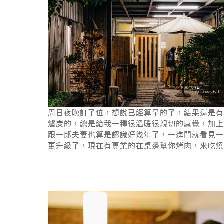
周日夜晚訂了位，想說已經算早的了，結果還是有
爐炭的，總是給我一種很溫暖很親切的感覺，加上
跟一郎夫妻也算是認識好幾年了，一進門就看見一
更升級了，現在有專業的在桌邊幫你烤肉，來吃燒