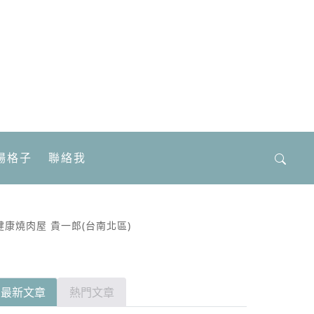
場格子
聯絡我
搜
尋
關
鍵
康燒肉屋 貴一郎(台南北區)
字:
最新文章
熱門文章