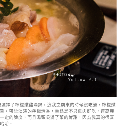
鍋選擇了檸檬嫩雞湯鍋，這我之前來的時候沒吃過，檸檬嫩
望，帶些淡淡的檸檬清香，重點是不只雞肉好吃，連高麗
一定的脆度，而且湯頭吸滿了菜的鮮甜，因為我真的很喜
哈哈。