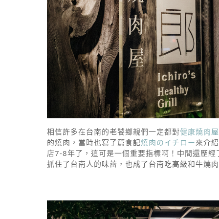
相信許多在台南的老饕鄉親們一定都對
健康燒肉屋
的燒肉，當時也寫了篇食記
燒肉のイチロー
來介紹
店7-8年了，這可是一個重要指標啊！中間還歷
抓住了台南人的味蕾，也成了台南吃高級和牛燒肉