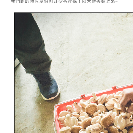
我們到的時候卓伯剛好從谷裡採了兩大籃香菇上來~