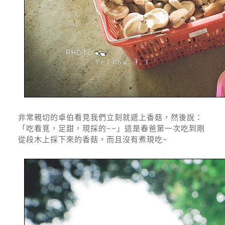
非常親切的卓伯看見我們立刻就遞上香菇，然後說：
「吃看覓，足甜，現採的~~」這是春爸第一次吃到剛
從段木上採下來的香菇，而且沒有煮現吃~