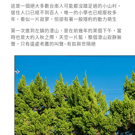
這是一個絕大多數台南人可能都沒踏足過的小山村，
居住人口已經不到百人，唯一的小學也已經廢校多
年，看似一片寂寥，但卻有著一股隱約的動力萌生
第一次進到左鎮的澄山，是在前幾年的某個下午，當
時也是大約入秋之際，天空一片藍，整個澄山寂靜無
聲，只有遠處老鷹的叫聲~有如與世隔絕