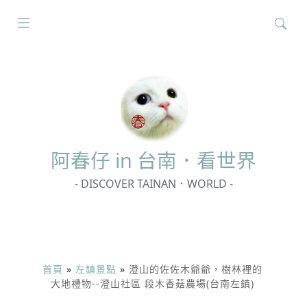
搜
尋
關
鍵
字:
阿春
仔 in 台南．看世界
- DISCOVER TAINAN．WORLD -
首頁
»
左鎮景點
»
澄山的佐佐木爺爺，樹林裡的
大地禮物--澄山社區 段木香菇農場(台南左鎮)