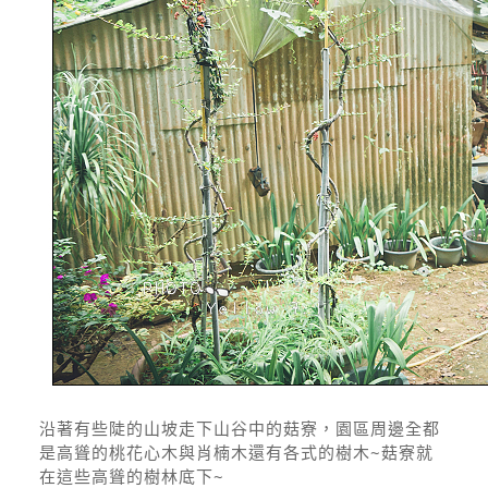
沿著有些陡的山坡走下山谷中的菇寮，園區周邊全都
是高聳的桃花心木與肖楠木還有各式的樹木~菇寮就
在這些高聳的樹林底下~