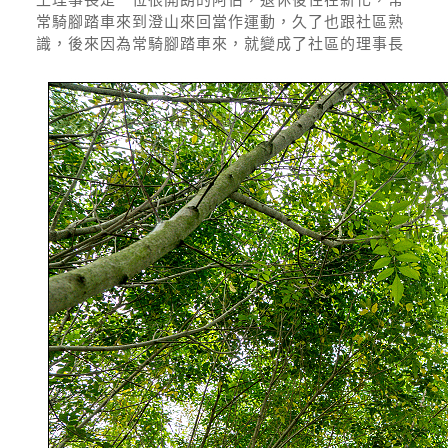
常騎腳踏車來到澄山來回當作運動，久了也跟社區熟
識，後來因為常騎腳踏車來，就變成了社區的理事長