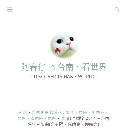
搜
尋
關
鍵
字:
阿春
仔 in 台南．看世界
- DISCOVER TAINAN．WORLD -
首頁
»
台南景點老城區：安平、東區、中西區、
北區、安南區、南區
»
哈囉! 親愛的2014 --台南
跨年三部曲(送夕陽、瘋晚會、迎曙光)