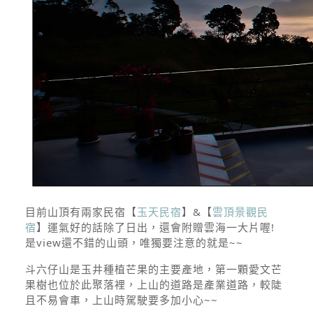
目前山頂有兩家民宿【
玉天民宿
】&【
雲頂景觀民
宿
】運氣好的話除了日出，還會附贈雲海一大片喔!
是view還不錯的山頭，唯獨要注意的就是~~
斗六仔山是玉井種植芒果的主要產地，第一顆愛文芒
果樹也位於此聚落裡，上山的道路是產業道路，較陡
且不易會車，上山時駕駛要多加小心~~