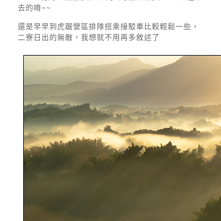
去的唷~~
還是早早到虎踞營區排隊搭乘接駁車比較輕鬆一些，
二寮日出的無敵，我想就不用再多敘述了