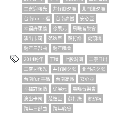
二寮迎曙光
井仔腳夕陽
北門送夕陽
台南fun幸福
台南高鐵
安心亞
幸福許願牆
徐展元
晨曦音樂會
演出卡司
范逸臣
蘇打綠
虎頭埤
跨年三部曲
跨年晚會
2014跨年
丁噹
七股潟湖
二寮日出
二寮迎曙光
井仔腳夕陽
北門送夕陽
台南fun幸福
台南高鐵
安心亞
幸福許願牆
徐展元
晨曦音樂會
演出卡司
范逸臣
蘇打綠
虎頭埤
跨年三部曲
跨年晚會