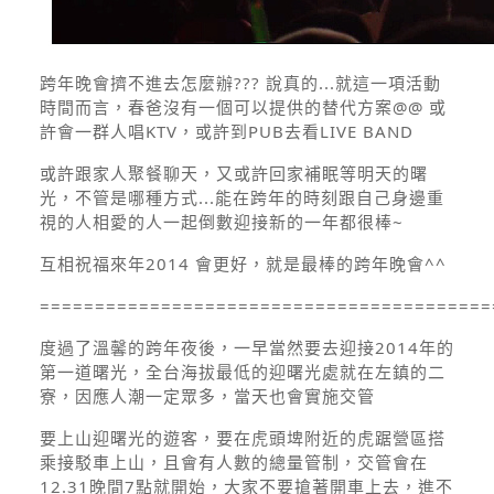
跨年晚會擠不進去怎麼辦??? 說真的...就這一項活動
時間而言，春爸沒有一個可以提供的替代方案@@ 或
許會一群人唱KTV，或許到PUB去看LIVE BAND
或許跟家人聚餐聊天，又或許回家補眠等明天的曙
光，不管是哪種方式...
能在跨年的時刻跟自己身邊重
視的人相愛的人一起倒數迎接新的一年都很棒
~
互相祝福來年2014 會更好，就是最棒的跨年晚會^^
=========================================
度過了溫馨的跨年夜後，一早當然要去迎接2014年的
第一道曙光，全台海拔最低的迎曙光處就在左鎮的二
寮，因應人潮一定眾多，當天也會實施交管
要上山迎曙光的遊客，要在虎頭埤附近的虎踞營區搭
乘接駁車上山，且會有人數的總量管制，交管會在
12.31晚間7點就開始，大家不要搶著開車上去，進不