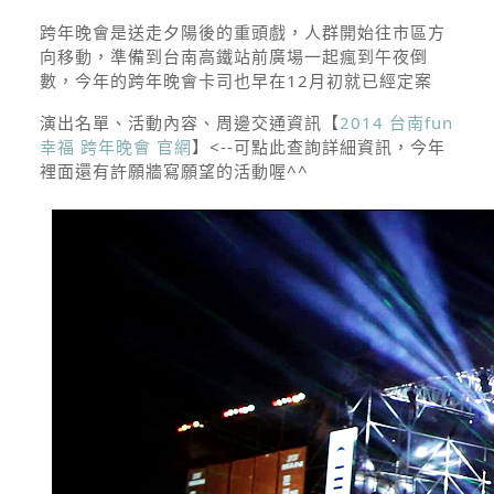
跨年晚會
是送走夕陽後的重頭戲，人群開始往市區方
向移動，準備到台南高鐵站前廣場一起瘋到午夜倒
數，今年的跨年晚會卡司也早在12月初就已經定案
演出名單、活動內容、周邊交通資訊【
2014 台南fun
幸福 跨年晚會 官網
】<--可點此查詢詳細資訊，今年
裡面還有許願牆寫願望的活動喔^^