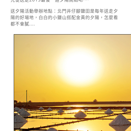
送夕陽活動舉辦地點：
北門井仔腳鹽田是每年送走夕
陽的好場地，白白的小鹽山搭配金黃的夕陽，怎麼看
都不會膩....