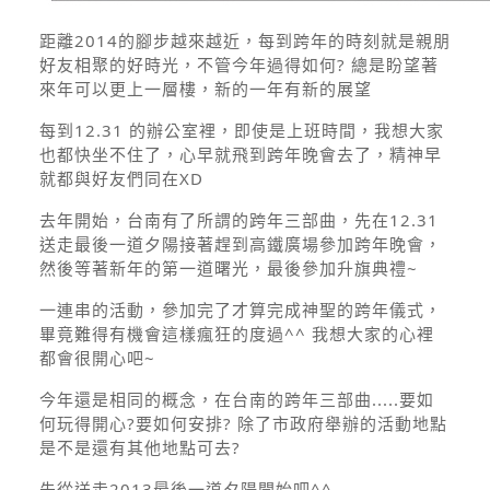
距離2014的腳步越來越近，每到跨年的時刻就是親朋
好友相聚的好時光，不管今年過得如何? 總是盼望著
來年可以更上一層樓，新的一年有新的展望
每到12.31 的辦公室裡，即使是上班時間，我想大家
也都快坐不住了，心早就飛到跨年晚會去了，精神早
就都與好友們同在XD
去年開始，台南有了所謂的跨年三部曲，先在12.31
送走最後一道夕陽接著趕到高鐵廣場參加跨年晚會，
然後等著新年的第一道曙光，最後參加升旗典禮~
一連串的活動，參加完了才算完成神聖的跨年儀式，
畢竟難得有機會這樣瘋狂的度過^^ 我想大家的心裡
都會很開心吧~
今年還是相同的概念，在台南的跨年三部曲.....要如
何玩得開心?要如何安排? 除了市政府舉辦的活動地點
是不是還有其他地點可去?
先從送走2013最後一道夕陽開始吧^^