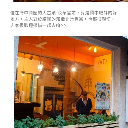
位在府中商圈的大古蹟-永華宮前，算是鬧中取靜的好
地方，主人對於貓咪的知識非常豐富，也都很親切，
店家很歡迎帶貓一起去唷^^