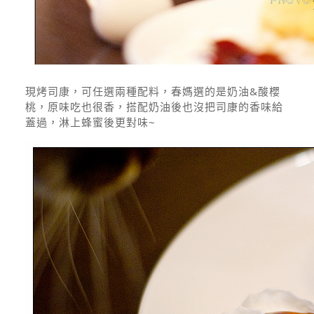
現烤司康，可任選兩種配料，春媽選的是奶油&酸櫻
桃，原味吃也很香，搭配奶油後也沒把司康的香味給
蓋過，淋上蜂蜜後更對味~