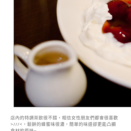
店內的特調茶飲很不錯，相信女性朋友們都會很喜歡
>///<，鬆餅的蜂蜜味很濃，簡單的味道卻更能凸顯
食材的原味~