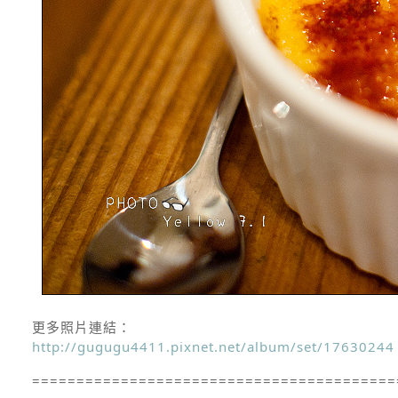
更多照片連結：
http://gugugu4411.pixnet.net/album/set/17630244
=========================================