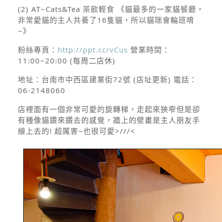
(2) AT~Cats&Tea 茶飲輕食
《貓最多的一家貓餐廳，
非常愛貓的主人共養了16隻貓，所以貓咪會輪班唷
~》
粉絲專頁：
http://ppt.cc/vCus
營業時間：
11:00~20:00 (每周二店休)
地址：
台南市中西區建業街72號 (店址更新)
電話：
06-2148060
店裡面有一個非常可愛的旋轉梯，走起來狹窄但是卻
有種像貓鑽來鑽去的感覺，牆上的壁畫是主人朋友手
繪上去的! 超厲害~也很可愛>///<