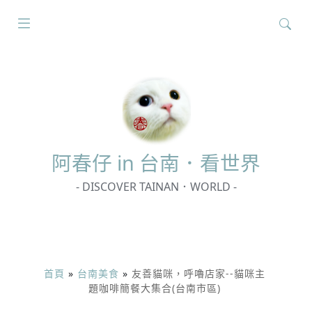
搜
尋
關
鍵
字:
阿春
仔 in 台南．看世界
- DISCOVER TAINAN．WORLD -
首頁
»
台南美食
»
友善貓咪，呼嚕店家--貓咪主
題咖啡簡餐大集合(台南市區)