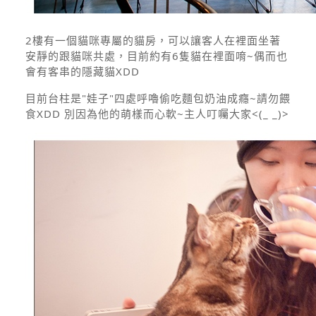
2樓有一個貓咪專屬的貓房，可以讓客人在裡面坐著
安靜的跟貓咪共處，目前約有6隻貓在裡面唷~偶而也
會有客串的隱藏貓XDD
目前台柱是"娃子"四處呼嚕偷吃麵包奶油成癮~請勿餵
食XDD 別因為他的萌樣而心軟~主人叮囑大家<(_ _)>