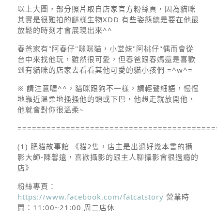
以上大圖，部分照片取自店家官方粉絲頁，因為貓咪
其實是很難拍的謎樣生物XDD 有些姿態總是要在他最
放鬆的時刻才會展現出來^^
春爸家有"阿春仔"咪咪貓，小堂妹"阿桃仔"偶而會從
台中來找他玩，雖然很可愛，但春爸跟春媽還是喜歡
到有貓咪的店家去看看其他可愛的貓小孩們 =^w^=
※ 請注意喔^^，貓咪跟狗不一樣，請輕聲細語，慢慢
地靠近溫柔地搔搔他的頭或下巴，他想走就放開他，
他就會對你很溫柔~
=========================================
(1) 肥貓故事館
《貓2隻，店主是出過好幾本書的攝
影大師-陳馨遠，喜歡攝影的跟主人聊攝影會很過癮的
店》
粉絲專頁：
https://www.facebook.com/fatcatstory
營業時
間：
11:00~21:00 周二店休