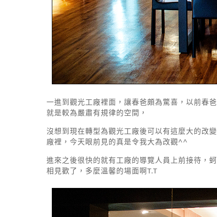
一進到觀光工廠裡面，讓春爸頗為驚喜，以前春爸
就是較為嚴肅有規律的空間，
沒想到現在轉型為觀光工廠後可以有這麼大的改變
廠裡，今天眼前見的真是令我大為改觀^^
進來之後很快的就有工廠的導覽人員上前接待，蚵
相見歡了，多麼溫馨的場面啊T.T