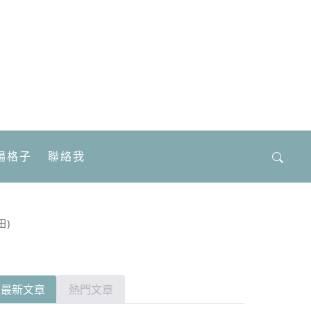
場格子
聯絡我
搜
尋
關
鍵
田)
字:
最新文章
熱門文章