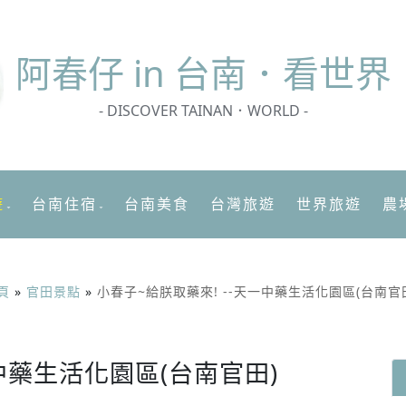
阿春
仔 in 台南．看世界
- DISCOVER TAINAN．WORLD -
遊
台南住宿
台南美食
台灣旅遊
世界旅遊
農
頁
»
官田景點
»
小春子~給朕取藥來! --天一中藥生活化園區(台南官
一中藥生活化園區(台南官田)