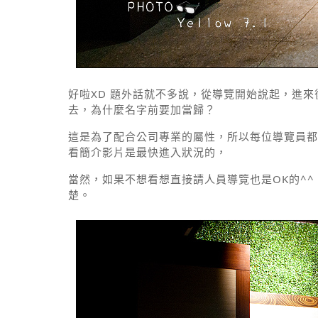
好啦XD 題外話就不多說，從導覽開始說起，進來
去，為什麼名字前要加當歸？
這是為了配合公司專業的屬性，所以每位導覽員都
看簡介影片是最快進入狀況的，
當然，如果不想看想直接請人員導覽也是OK的^
楚。