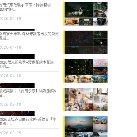
台南汽車改裝-JT車庫，隊長套餐
JIMNY避...
2026-04-19
梨園寮火車站-森林守護者出沒的螢河
鐵道...
2026-04-18
2026螢光花泉季--漫步花旗木花道、
相遇...
2026-04-18
柔光與貓｜【台南永康】貓咪旅館&
貓...
2026-03-10
2026克拉克自由行攻略-菲律賓「小
美國」...
2026-03-05