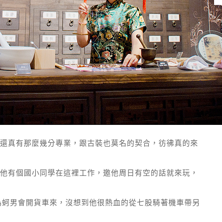
還真有那麼幾分專業，跟古裝也莫名的契合，彷彿真的來
他有個國小同學在這裡工作，邀他周日有空的話就來玩，
為蚵男會開貨車來，沒想到他很熱血的從七股騎著機車帶另