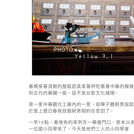
春媽穿著清朝的服裝認真拿著秤陀看著中藥的模樣
到古代的藥舖一般，這不是台影文化城唷~
是一家中藥觀光工廠內的一景，前陣子聽蚵男說起
於是上週日春爸就跟蚵男相約在官田了~
一早10點，春爸依約來到天一藥廠門口，原本以
一位國小同學來了，今天是他們三人的小同學會