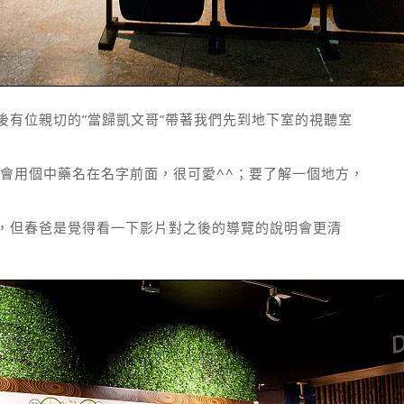
後有位親切的”當歸凱文哥”帶著我們先到地下室的視聽室
會用個中藥名在名字前面，很可愛^^；要了解一個地方，
^，但春爸是覺得看一下影片對之後的導覽的說明會更清