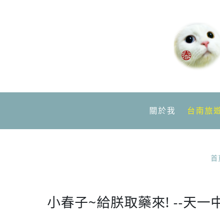
關於我
台南旅
首
小春子~給朕取藥來! --天