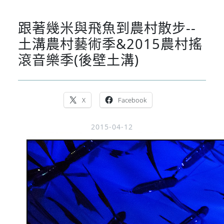
跟著幾米與飛魚到農村散步--
土溝農村藝術季&2015農村搖
滾音樂季(後壁土溝)
X
Facebook
2015-04-12