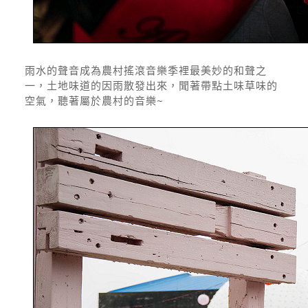
雨水的聲音成為農村搖滾音樂季裡最美妙的和聲之
一，土地味道的因雨散發出來，聞著帶點土味草味的
空氣，聽著屬於農村的音樂~