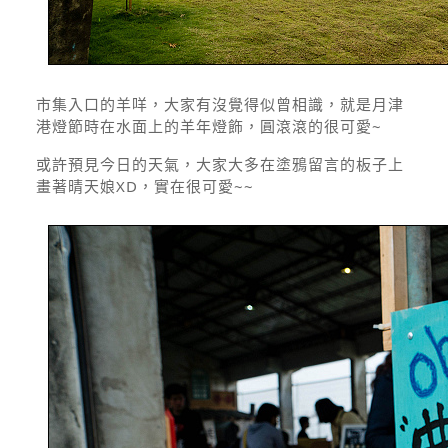
市集入口的羊咩，大家有沒覺得似曾相識，就是月津
港燈節時在水面上的羊年燈飾，圓滾滾的很可愛~
或許預見今日的天氣，大家大多在塗鴉留言的板子上
畫著晴天娘XD，實在很可愛~~