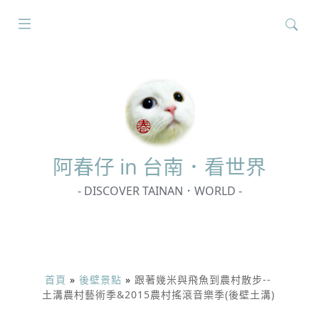
搜
尋
關
鍵
字:
阿春
仔 in 台南．看世界
- DISCOVER TAINAN．WORLD -
首頁
»
後壁景點
»
跟著幾米與飛魚到農村散步--
土溝農村藝術季&2015農村搖滾音樂季(後壁土溝)