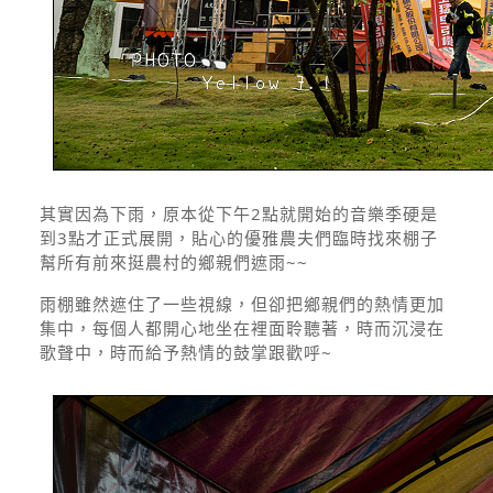
其實因為下雨，原本從下午2點就開始的音樂季硬是
到3點才正式展開，貼心的優雅農夫們臨時找來棚子
幫所有前來挺農村的鄉親們遮雨~~
雨棚雖然遮住了一些視線，但卻把鄉親們的熱情更加
集中，每個人都開心地坐在裡面聆聽著，時而沉浸在
歌聲中，時而給予熱情的鼓掌跟歡呼~