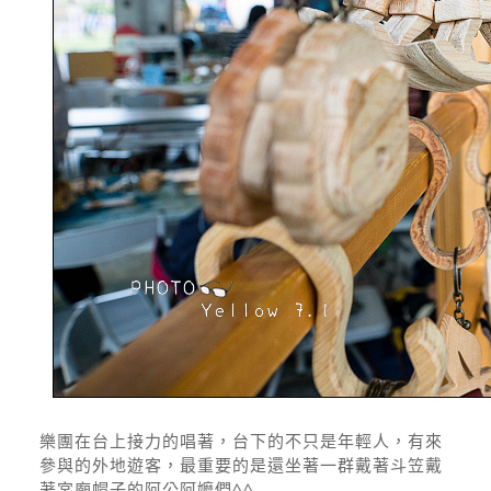
樂團在台上接力的唱著，台下的不只是年輕人，有來
參與的外地遊客，最重要的是還坐著一群戴著斗笠戴
著宮廟帽子的阿公阿嬤們^^