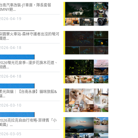
台南汽車改裝-JT車庫，隊長套餐
JIMNY避...
2026-04-19
梨園寮火車站-森林守護者出沒的螢河
鐵道...
2026-04-18
2026螢光花泉季--漫步花旗木花道、
相遇...
2026-04-18
柔光與貓｜【台南永康】貓咪旅館&
貓...
2026-03-10
2026克拉克自由行攻略-菲律賓「小
美國」...
2026-03-05