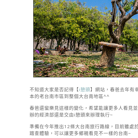
不知道大家是否記得【
i憩頭
】網站，春爸去年有
本的老台南市區到整個大台南地區^^
春爸還蠻樂見這樣的變化，希望能讓更多人看見並
辦的經濟部還是交由i憩頭來辦理執行~
準備在今年推出12條大台南旅行路線，目前雖處
踏查體驗，可以讓更多鄉親看見不一樣的台南~