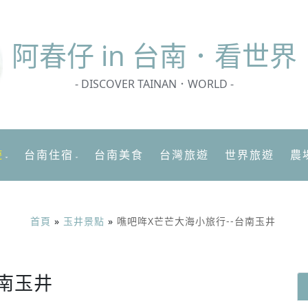
阿春
仔 in 台南．看世界
- DISCOVER TAINAN．WORLD -
遊
台南住宿
台南美食
台灣旅遊
世界旅遊
農
首頁
»
玉井景點
»
噍吧哖X芒芒大海小旅行--台南玉井
台南玉井