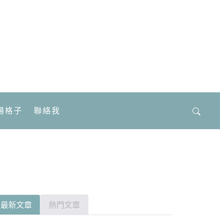
場格子
聯絡我
搜
尋
關
鍵
字:
最新文章
熱門文章