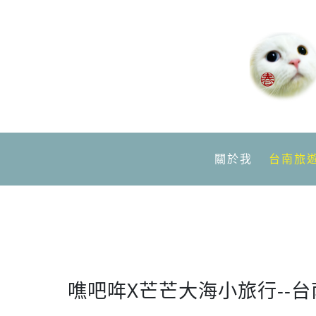
關於我
台南旅
噍吧哖X芒芒大海小旅行--