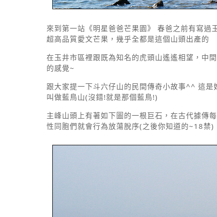
來到第一站《明星爸爸芒果園》 春爸之前有寫過
超高品質愛文芒果，幾乎全都是這個山頭出產的
在玉井市區裡跟既為知名的虎頭山遙遙相望，中間
的感覺~
跟大家提一下斗六仔山的民間傳奇小故事^^ 這
叫做藍鳥山(沒錯!就是那個藍鳥!)
主峰山頭上有著如下圖的一根巨石，在古代據傳每
性同胞們就會行為放蕩脫序(之後你知道的~18禁)