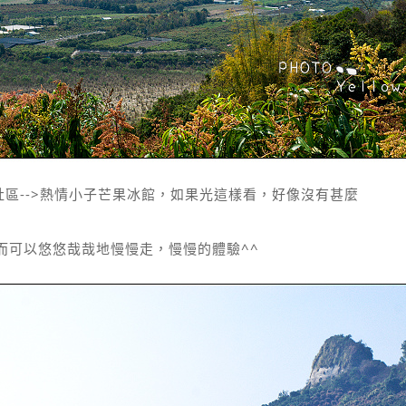
社區-->熱情小子芒果冰館，如果光這樣看，好像沒有甚麼
而可以悠悠哉哉地慢慢走，慢慢的體驗^^