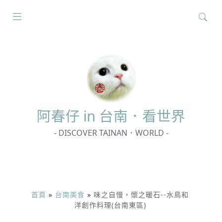
搜
尋
關
鍵
字:
阿春
仔 in 台南．看世界
- DISCOVER TAINAN．WORLD -
首頁
»
台南美食
»
味之自慢，懷之暖石--水鳥和
洋創作料理(台南東區)