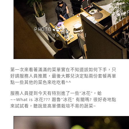
第一次來看著滿滿的菜單實在不知道該如何下手，只
好請服務人員推薦，最後大夥兒決定點兩份套餐再單
點一些其他的菜色來吃吃看^^
服務人員提到今天有特別進了一些"冰花"，蛤
~~What is 冰花??? 跟魯"冰花" 有關嗎? 很好奇地點
來試試看，聽說是高單價栽培不易的蔬菜~