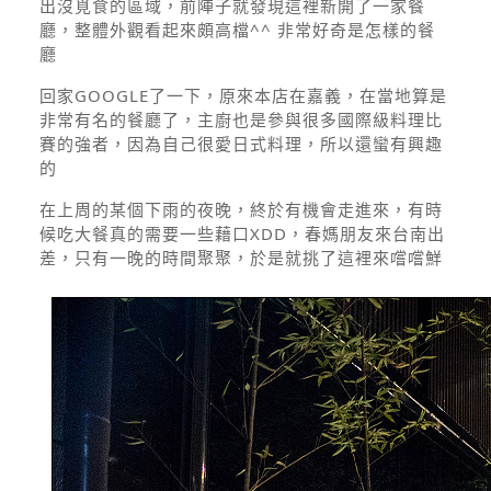
出沒覓食的區域，前陣子就發現這裡新開了一家餐
廳，整體外觀看起來頗高檔^^ 非常好奇是怎樣的餐
廳
回家GOOGLE了一下，原來本店在嘉義，在當地算是
非常有名的餐廳了，主廚也是參與很多國際級料理比
賽的強者，因為自己很愛日式料理，所以還蠻有興趣
的
在上周的某個下雨的夜晚，終於有機會走進來，有時
候吃大餐真的需要一些藉口XDD，春媽朋友來台南出
差，只有一晚的時間聚聚，於是就挑了這裡來嚐嚐鮮