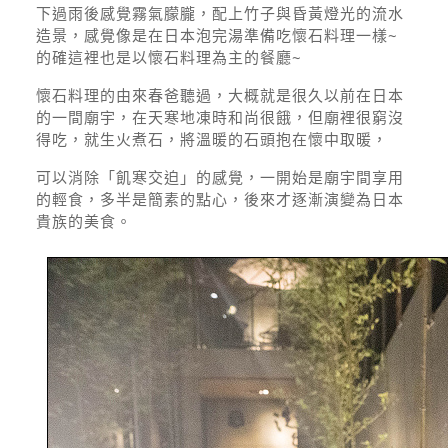
下過雨後感覺霧氣朦朧，配上竹子與昏黃燈光的流水
造景，感覺像是在日本泡完湯準備吃懷石料理一樣~
的確這裡也是以懷石料理為主的餐廳~
懷石料理的由來春爸聽過，大概就是很久以前在日本
的一間廟宇，在天寒地凍時和尚很餓，但廟裡很窮沒
得吃，就生火煮石，將溫暖的石頭抱在懷中取暖，
可以消除「飢寒交迫」的感覺，一開始是廟宇間享用
的輕食，多半是簡素的點心，後來才逐漸演變為日本
貴族的美食。