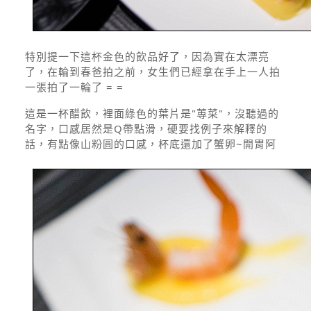
特別提一下這杯金色的飲品好了，因為實在太漂亮
了，在輪到春爸拍之前，女生們已經拿在手上一人拍
一張拍了一輪了 = =
這是一杯醋飲，裡面綠色的葉片是"蓴菜"，沒聽過的
名字，口感居然是Q帶點滑，硬要找例子來解釋的
話，有點像山粉圓的口感，杯底還加了蟹卵~開胃阿