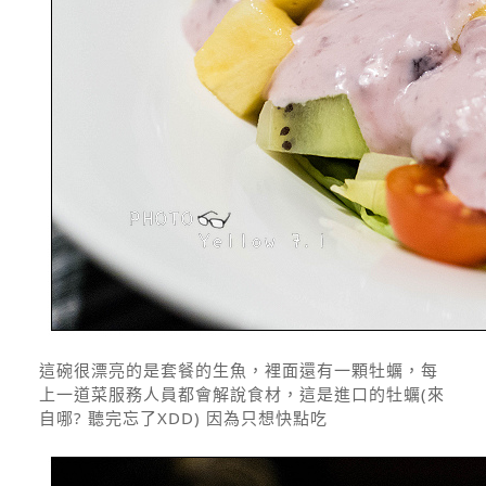
這碗很漂亮的是套餐的生魚，裡面還有一顆牡蠣，每
上一道菜服務人員都會解說食材，這是進口的牡蠣(來
自哪? 聽完忘了XDD) 因為只想快點吃