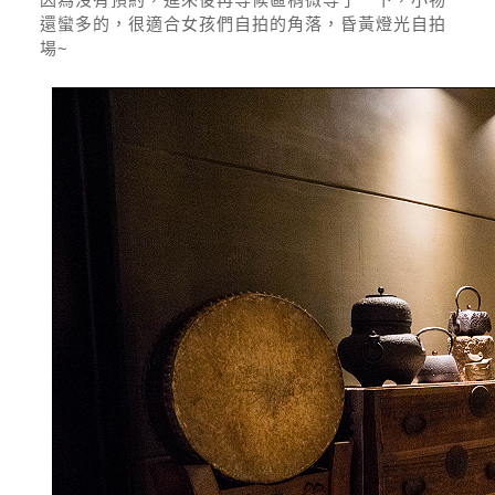
還蠻多的，很適合女孩們自拍的角落，昏黃燈光自拍
場~