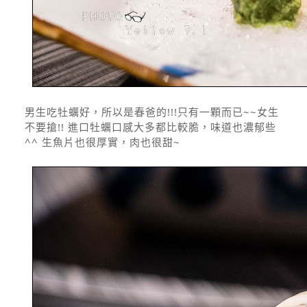
男生吃牡蠣好，所以是春爸的!!!只有一顆而已~~女生
不要搶!! 進口牡蠣口感大多都比較脆，味道也濃郁些
^^ 生魚片也很厚實，肉也很甜~