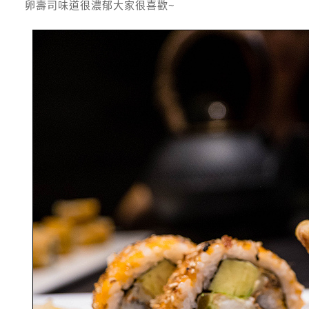
卵壽司味道很濃郁大家很喜歡~