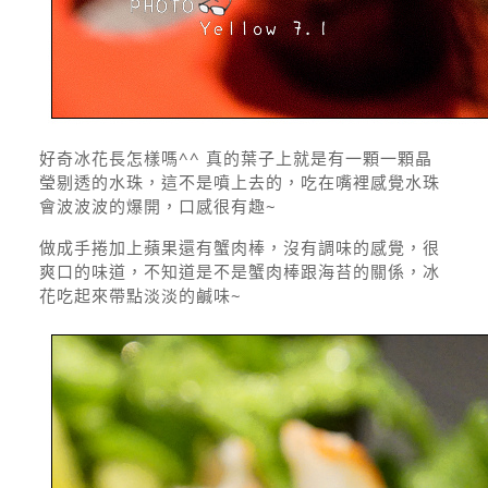
好奇冰花長怎樣嗎^^ 真的葉子上就是有一顆一顆晶
瑩剔透的水珠，這不是噴上去的，吃在嘴裡感覺水珠
會波波波的爆開，口感很有趣~
做成手捲加上蘋果還有蟹肉棒，沒有調味的感覺，很
爽口的味道，不知道是不是蟹肉棒跟海苔的關係，冰
花吃起來帶點淡淡的鹹味~