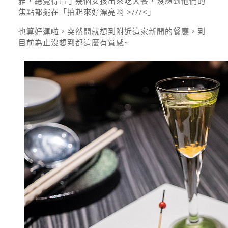
雅，總覺得帶了幾個女孩出來吃大餐，沒想到他們的
焦點都擺在「拍起來好漂亮啊 >///<」
也算好運啦，突然間就想到附近這家新開的餐廳，到
目前為止沒想到都這麼有質感~