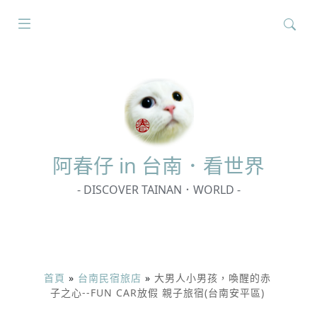
搜
尋
關
鍵
字:
阿春
仔 in 台南．看世界
- DISCOVER TAINAN．WORLD -
首頁
»
台南民宿旅店
»
大男人小男孩，喚醒的赤
子之心--FUN CAR放假 親子旅宿(台南安平區)