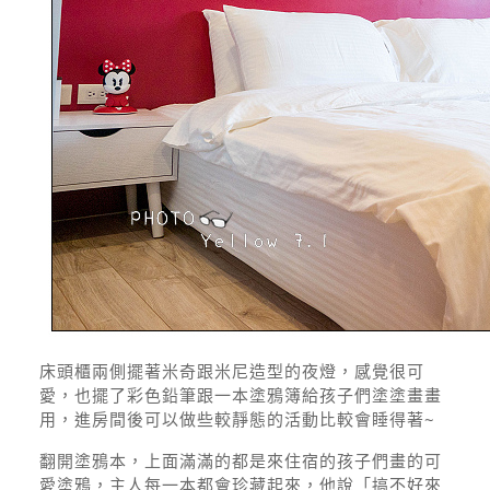
床頭櫃兩側擺著米奇跟米尼造型的夜燈，感覺很可
愛，也擺了彩色鉛筆跟一本塗鴉簿給孩子們塗塗畫畫
用，進房間後可以做些較靜態的活動比較會睡得著~
翻開塗鴉本，上面滿滿的都是來住宿的孩子們畫的可
愛塗鴉，主人每一本都會珍藏起來，他說「搞不好來