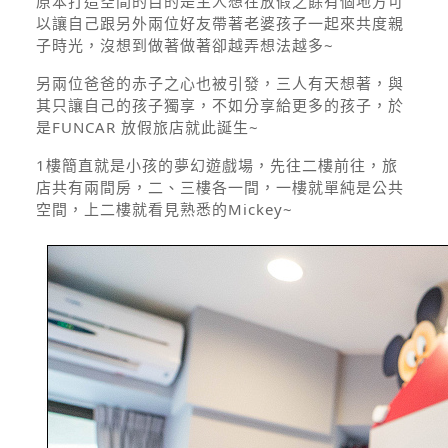
原本打造空間的目的是主人想在放假之餘有個地方可
以讓自己跟另外兩位好友帶著老婆孩子一起來共度親
子時光，沒想到做著做著卻越弄想法越多~
另兩位爸爸的赤子之心也被引發，三人有天想著，與
其只讓自己的孩子獨享，不如分享給更多的孩子，於
是FUNCAR 放假旅店就此誕生~
1樓簡直就是小孩的夢幻遊戲場，先往二樓前往，旅
店共有兩間房，二、三樓各一間，一樓就單純是公共
空間，上二樓就看見熟悉的Mickey~