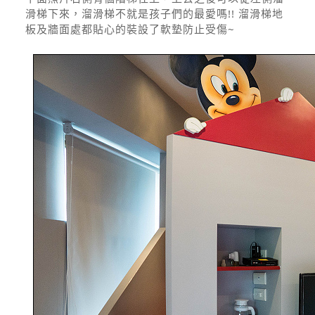
滑梯下來，溜滑梯不就是孩子們的最愛嗎!! 溜滑梯地
板及牆面處都貼心的裝設了軟墊防止受傷~