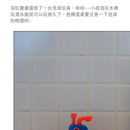
浴缸邊邊還放了一台洗澡玩具，哈哈~~小孩泡在水裡
玩潛水艇就可以玩很久了，爸媽還是要注意一下泡澡
的時間阿~