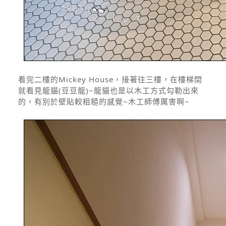
看完二樓的Mickey House，接著往三樓，在樓梯間
就看見龍貓(豆豆龍)~龍貓也是以木工方式勾勒出來
的，有別於壁貼較粗糙的感覺~木工師傅厲害啊~