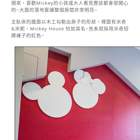
頭來，喜歡Mickey的小孩或大人看見應該都會很開心
的~大面的落地窗讓整個房間非常明亮~
主臥床的牆面以木工勾勒出房子的形狀，裡面有米奇
&米妮，Mickey House 恰如其名~色系就採用米奇招
牌褲子的紅色~