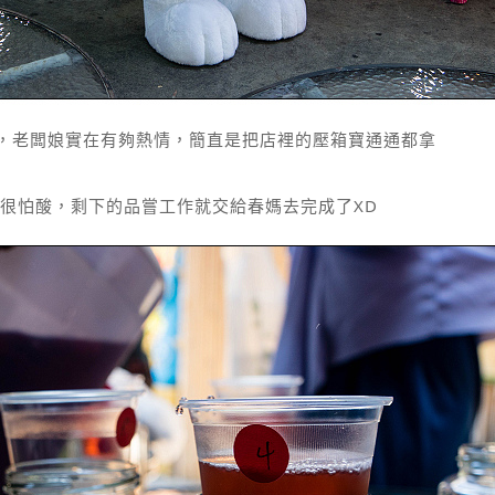
Y，老闆娘實在有夠熱情，簡直是把店裡的壓箱寶通通都拿
很怕酸，剩下的品嘗工作就交給春媽去完成了XD