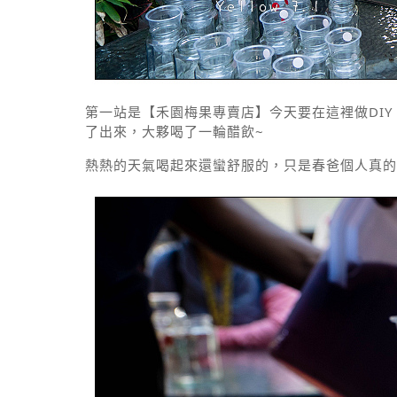
第一站是【禾園梅果專賣店】今天要在這裡做DI
了出來，大夥喝了一輪醋飲~
熱熱的天氣喝起來還蠻舒服的，只是春爸個人真的