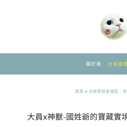
關於我
台南旅
首頁
»
台南景點老城區：安
大員x神獸-國姓爺的寶藏實