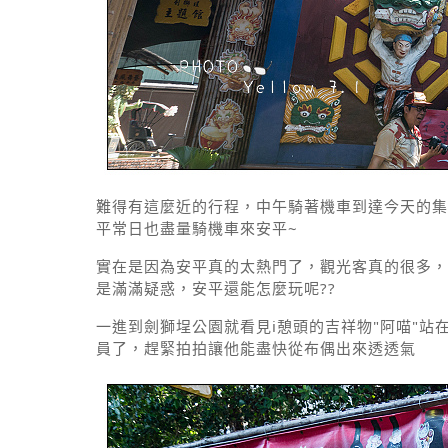
難得有這麼近的行程，中午騎著機車到達今天的集
平常日也盡量騎機車來安平~
實在是因為安平真的太熱門了，觀光客真的很多，
是滿滿疑惑，安平還能怎麼玩呢??
一進到劍獅埕公園就看見i憩頭的吉祥物"阿喵"
員了，趕緊拍拍讓他能盡快從布偶出來透透氣