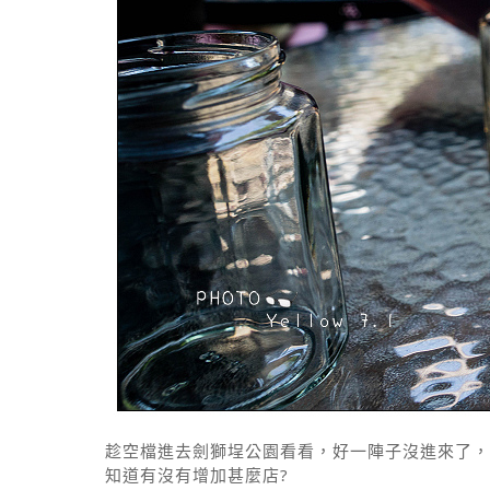
趁空檔進去劍獅埕公園看看，好一陣子沒進來了，
知道有沒有增加甚麼店?