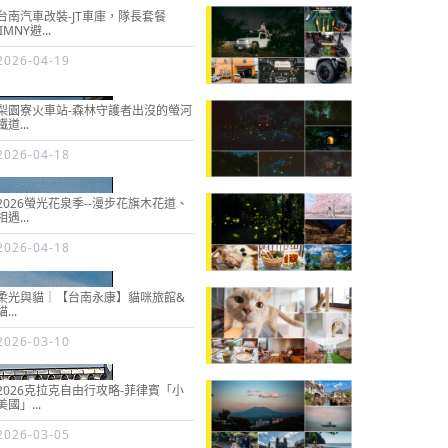
台南汽車改裝-JT車庫，隊長套餐
JIMNY避...
2026-04-19
梨園寮火車站-森林守護者出沒的螢河
鐵道...
2026-04-18
2026螢光花泉季--漫步花旗木花道、
相遇...
2026-04-18
柔光與貓｜【台南永康】貓咪旅館&
貓...
2026-03-10
2026克拉克自由行攻略-菲律賓「小
美國」...
2026-03-05