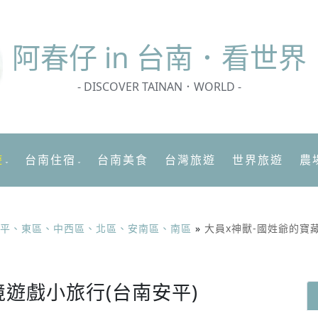
阿春
仔 in 台南．看世界
- DISCOVER TAINAN．WORLD -
遊
台南住宿
台南美食
台灣旅遊
世界旅遊
農
平、東區、中西區、北區、安南區、南區
»
大員x神獸-國姓爺的寶
境遊戲小旅行(台南安平)