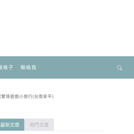
場格子
聯絡我
搜
尋
關
鍵
藏實境遊戲小旅行(台南安平)
字:
最新文章
熱門文章