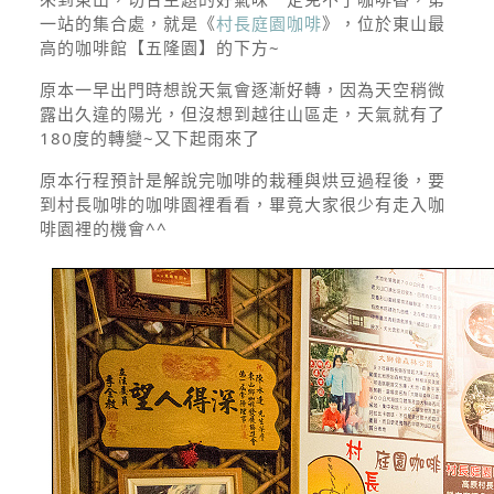
一站的集合處，就是《
村長庭園咖啡
》，位於東山最
高的咖啡館【五隆園】的下方~
原本一早出門時想說天氣會逐漸好轉，因為天空稍微
露出久違的陽光，但沒想到越往山區走，天氣就有了
180度的轉變~又下起雨來了
原本行程預計是解說完咖啡的栽種與烘豆過程後，要
到村長咖啡的咖啡園裡看看，畢竟大家很少有走入咖
啡園裡的機會^^