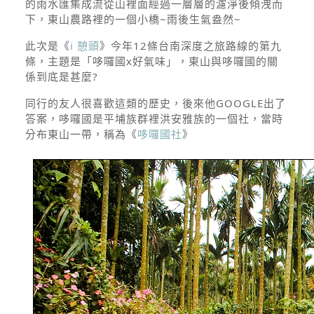
的雨水匯集成流從山裡面經過一層層的濾淨後傾洩而
下，東山農路裡的一個小橋~雨後生氣盎然~
此次是《
i 憩頭
》今年12條台南深度之旅路線的第九
條，主題是「哆囉國x好氣味」，東山與哆囉國的關
係到底是甚麼?
同行的友人很喜歡這類的歷史，後來他GOOGLE出了
答案，哆囉國是平埔族群裡洪安雅族的一個社，當時
分布東山一帶，稱為《
哆囉國社
》