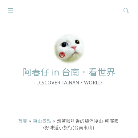
搜
尋
關
鍵
字:
阿春
仔 in 台南．看世界
- DISCOVER TAINAN．WORLD -
首頁
»
東山景點
»
飄著咖啡香的純淨後山-哆囉國
x好味道小旅行(台南東山)