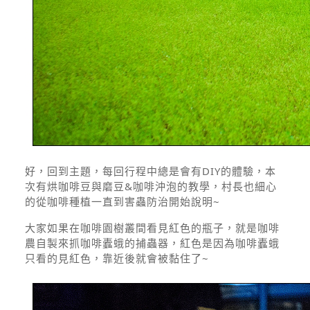
好，回到主題，每回行程中總是會有DIY的體驗，本
次有烘咖啡豆與磨豆&咖啡沖泡的教學，村長也細心
的從咖啡種植一直到害蟲防治開始說明~
大家如果在咖啡園樹叢間看見紅色的瓶子，就是咖啡
農自製來抓咖啡蠹蛾的捕蟲器，紅色是因為咖啡蠹蛾
只看的見紅色，靠近後就會被黏住了~