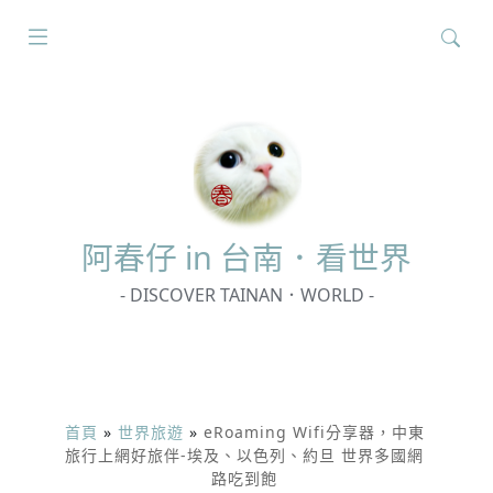
搜
尋
關
鍵
字:
阿春
仔 in 台南．看世界
- DISCOVER TAINAN．WORLD -
首頁
»
世界旅遊
»
eRoaming Wifi分享器，中東
旅行上網好旅伴-埃及、以色列、約旦 世界多國網
路吃到飽