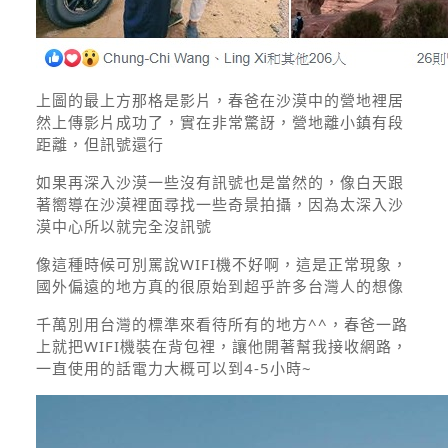
上圖的最上方那格是影片，春爸在沙漠中的營地裡居
然上傳影片成功了，實在非常驚訝，營地離小鎮有段
距離，但訊號還行
如果再深入沙漠一些沒有訊號也是當然的，像白天跟
著嚮導在沙漠裡面尋找一些奇景拍攝，因為太深入沙
漠中心所以就完全沒訊號
像這種時候可別罵說WIFI機不好啊，這是正常現象，
國外偏遠的地方真的很原始到超乎許多台灣人的想像
千萬別用台灣的標準來看待所有的地方^^，春爸一路
上就把WIFI機裝在背包裡，讓他開著幫我接收網路，
一直使用的話電力大概可以到4-5小時~