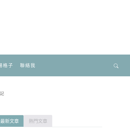
場格子
聯絡我
搜
尋
關
鍵
日記
字:
最新文章
熱門文章