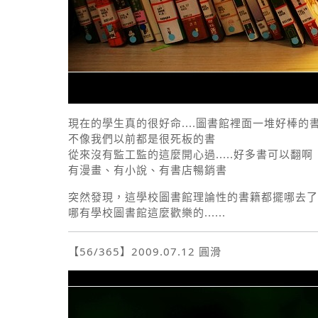
現在的學生真的很好命....圖書館裡面一堆好棒的
不像我們以前都是很死板的書
從來沒有監工監的這麼開心過.....好多書可以翻啊
有漫畫、有小說、有書店暢銷書
突然發現，這學校圖書館理論性的書籍都擺哪去了?
哪有學校圖書館這麼歡樂的......
【56/365】2009.07.12 圓滑