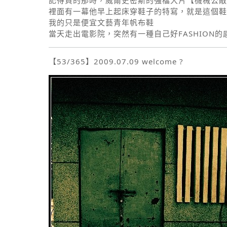
記得買的那時，威爾史密斯的強檔大片【機械公敵
裡面有一幕他早上起床穿鞋子的特寫，就是這個鞋
我的只是便宜文藝青年帆布鞋
當天走出電影院，突然有一種自己好FASHION的感覺.
【53/365】2009.07.09 welcome ?