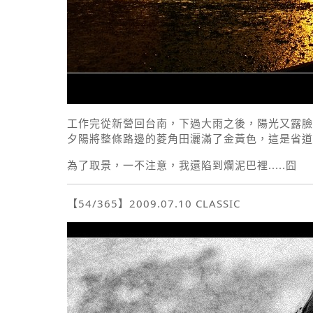
工作完從新營回台南，下過大雨之後，陽光又露臉
夕陽將整條路邊的菱角田灑滿了金黃色，這是省道
為了取景，一不注意，我還陷到爛泥巴裡.....囧
【54/365】2009.07.10 CLASSIC