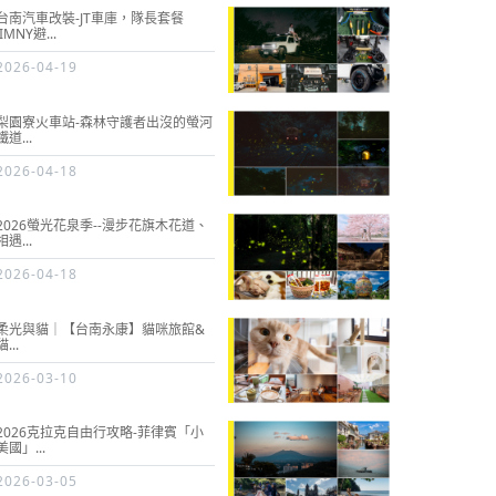
台南汽車改裝-JT車庫，隊長套餐
JIMNY避...
2026-04-19
梨園寮火車站-森林守護者出沒的螢河
鐵道...
2026-04-18
2026螢光花泉季--漫步花旗木花道、
相遇...
2026-04-18
柔光與貓｜【台南永康】貓咪旅館&
貓...
2026-03-10
2026克拉克自由行攻略-菲律賓「小
美國」...
2026-03-05