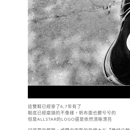
這雙鞋已經穿了6,7年有了
鞋底已經磨損的不像樣，帆布面也髒兮兮的
但是ALLSTAR的LOGO還是依然清晰漂亮