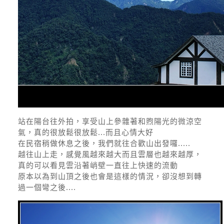
站在陽台往外拍，享受山上參雜著和煦陽光的微涼空
氣，真的很放鬆很放鬆...而且心情大好
在民宿稍做休息之後，我們就往合歡山出發囉.....
越往山上走，感覺風越來越大而且雲層也越來越厚，
真的可以看見雲沿著峭壁一直往上快速的流動
原本以為到山頂之後也會是這樣的情況，卻沒想到轉
過一個彎之後....