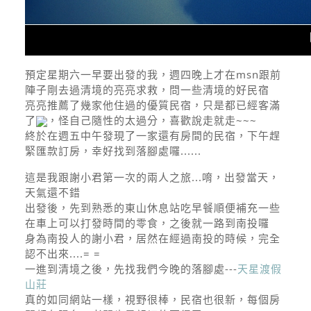
預定星期六一早要出發的我，週四晚上才在msn跟前
陣子剛去過清境的亮亮求救，問一些清境的好民宿
亮亮推薦了幾家他住過的優質民宿，只是都已經客滿
了
，怪自己隨性的太過分，喜歡說走就走~~~
終於在週五中午發現了一家還有房間的民宿，下午趕
緊匯款訂房，幸好找到落腳處囉......
這是我跟謝小君第一次的兩人之旅...唷，出發當天，
天氣還不錯
出發後，先到熟悉的東山休息站吃早餐順便補充一些
在車上可以打發時間的零食，之後就一路到南投囉
身為南投人的謝小君，居然在經過南投的時候，完全
認不出來....= =
一進到清境之後，先找我們今晚的落腳處---
天星渡假
山莊
真的如同網站一樣，視野很棒，民宿也很新，每個房