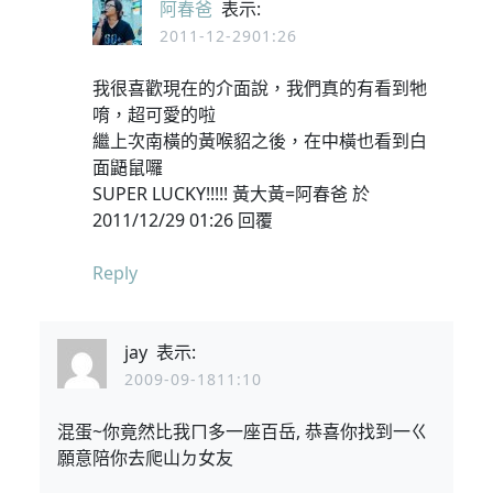
阿春爸
表示:
2011-12-2901:26
我很喜歡現在的介面說，我們真的有看到牠
唷，超可愛的啦
繼上次南橫的黃喉貂之後，在中橫也看到白
面鼯鼠囉
SUPER LUCKY!!!!! 黃大黃=阿春爸 於
2011/12/29 01:26 回覆
Reply
jay
表示:
2009-09-1811:10
混蛋~你竟然比我ㄇ多一座百岳, 恭喜你找到一ㄍ
願意陪你去爬山ㄉ女友