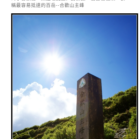
稱最容易抵達的百岳--合歡山主峰