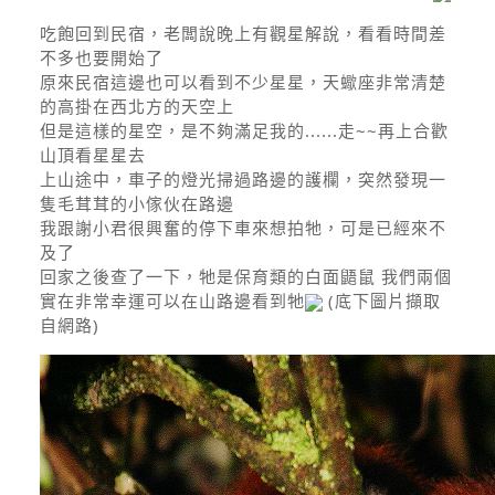
吃飽回到民宿，老闆說晚上有觀星解說，看看時間差
不多也要開始了
原來民宿這邊也可以看到不少星星，天蠍座非常清楚
的高掛在西北方的天空上
但是這樣的星空，是不夠滿足我的......走~~再上合歡
山頂看星星去
上山途中，車子的燈光掃過路邊的護欄，突然發現一
隻毛茸茸的小傢伙在路邊
我跟謝小君很興奮的停下車來想拍牠，可是已經來不
及了
回家之後查了一下，牠是保育類的白面鼯鼠 我們兩個
實在非常幸運可以在山路邊看到牠
(底下圖片擷取
自網路)