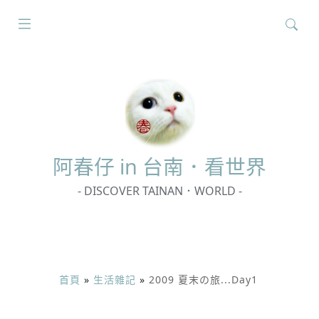
搜
尋
關
鍵
字:
阿春
仔 in 台南．看世界
- DISCOVER TAINAN．WORLD -
首頁
»
生活雜記
»
2009 夏末の旅...Day1