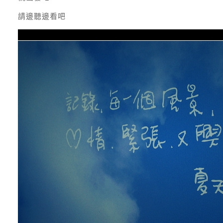
請邊聽邊看吧