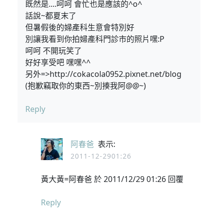
既然是....呵呵 會忙也是應該的^o^
話說~都夏末了
但暑假後的婦產科生意會特別好
別讓我看到你拍婦產科門診市的照片嘿:P
呵呵 不開玩笑了
好好享受吧 嘿嘿^^
另外=>http://cokacola0952.pixnet.net/blog
(抱歉竊取你的東西~別揍我阿@@~)
Reply
阿春爸
表示:
2011-12-2901:26
黃大黃=阿春爸 於 2011/12/29 01:26 回覆
Reply