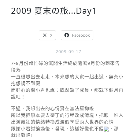
2009 夏末の旅...Day1
X
Facebook
2009-09-17
7-8月份超忙碌的沉悶生活終於隨著9月份的到來告一
段落
一直很想出去走走，本來想約大家一起出遊，無奈小
抱怨調不到假
而好心的謝小君也說：既然缺了成員，那就下個月再
說吧！
不過，我想出去的心情實在無法壓抑啦
所以我把原本要去墾丁的行程改成清境，把跟一堆人
出遊瘋狂的情緒轉換成渡假享受兩人世界的心情
跟謝小君討論過後，發現，這樣好像也不錯
，那....
就出發吧!