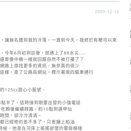
2009-12-13
，讓無名遭到我的冷落，一直到今天，我終於有梗可以來
年6月初到訪後，就遇上了88水災.....
還是像中橫一樣就回歸自然不被打擾了？
網路上尋找更多的資訊，無奈真的很少
這樣，查了公路局網站，標示著限四驅車通行
125cc甜心小藍號、
8點半了，這時接到剛要出發的小強電話
，吃飽後繼續趕路，約10點到達甲仙
時間，卻冷冷清清。
都已經修的差不多了，只差舖上柏油
時候，他是在河床上搖搖欲墜的驚險模樣