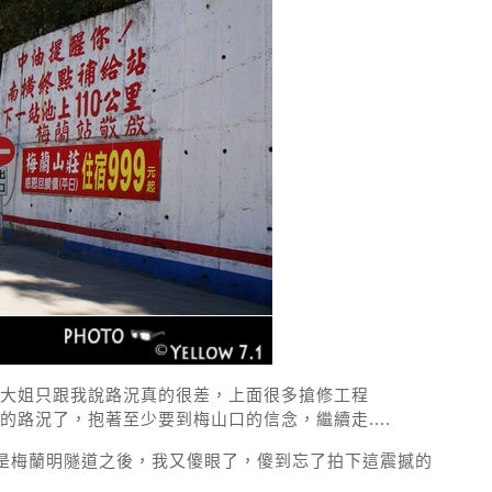
大姐只跟我說路況真的很差，上面很多搶修工程
路況了，抱著至少要到梅山口的信念，繼續走....
還是梅蘭明隧道之後，我又傻眼了，傻到忘了拍下這震撼的