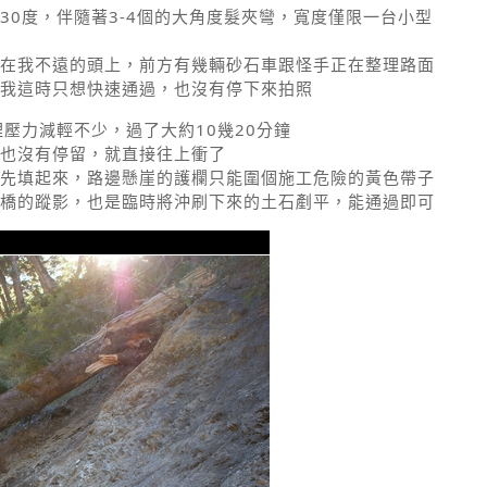
30度，伴隨著3-4個的大角度髮夾彎，寬度僅限一台小型
在我不遠的頭上，前方有幾輛砂石車跟怪手正在整理路面
我這時只想快速通過，也沒有停下來拍照
壓力減輕不少，過了大約10幾20分鐘
也沒有停留，就直接往上衝了
先填起來，路邊懸崖的護欄只能圍個施工危險的黃色帶子
橋的蹤影，也是臨時將沖刷下來的土石剷平，能通過即可