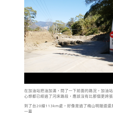
在加油站把油加滿，問了一下前面的路況，加油站
心想都已經過了河床路段，應該沒有比那個更誇張的
到了台20線113km處，好像是過了梅山明隧道
一幕