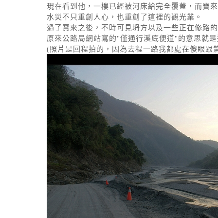
現在看到他，一樓已經被河床給完全覆蓋，而寶來
水災不只重創人心，也重創了這裡的觀光業。
過了寶來之後，不時可見坍方以及一些正在修路的
原來公路局網站寫的"僅通行溪底便道"的意思就是
(照片是回程拍的，因為去程一路我都處在傻眼跟