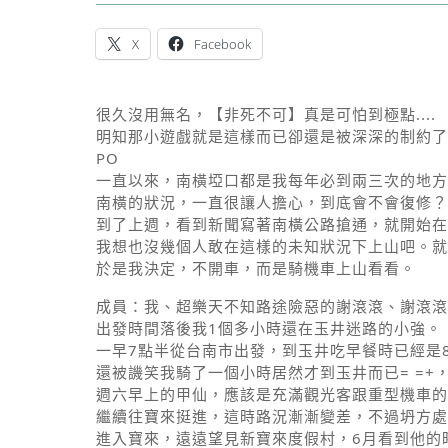
X
Facebook
很久沒用無名，【非死不可】真是可怕到極點....
明知那小遊戲就是這樣而已卻還是被深深的制約了
PO
一直以來，南橫埡口都是我每年必到兩三次的地方，今
南橫的狀況，一直很讓人擔心，到底會不會復修？
到了上週，看到新聞寫著南橫公路搶通，就開始在
我想也沒幾個人敢在這樣的未知狀況下上山吧。就
於是我決定，不開車，而是騎機車上山看看。
成員：我、超樂天不知路途險惡的謝滾滾、謝滾滾的
出發時間落後我1個多小時還在玉井迷路的小強。
一早7點半從台南市出發，到玉井吃早餐時已經是
還被譏笑我騎了一個小時居然才到玉井而已= =+
週六早上的甲仙，應該是充滿觀光客跟重型機車的
繼續往寶來挺進，這時路況漸漸變差，不過坍方處
進入寶來，遠遠望見新寶來度假村，6月看到他的