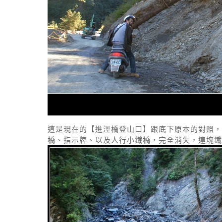
這是現在的【進涇橋登山口】跟底下原本的對照，
橋、指示牌、以及人行小鐵橋，完全消失，連塊鐵