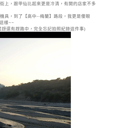
街上，跟甲仙比起來更是冷清，有開的店家不多
機具，到了【高中--梅蘭】路段，我更是傻眼
這樣~~
驚訝還有趕路中，完全忘記拍照紀錄這件事)