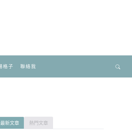
場格子
聯絡我
搜
尋
關
鍵
字:
最新文章
熱門文章