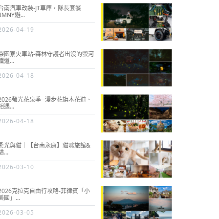
台南汽車改裝-JT車庫，隊長套餐
JIMNY避...
2026-04-19
梨園寮火車站-森林守護者出沒的螢河
鐵道...
2026-04-18
2026螢光花泉季--漫步花旗木花道、
相遇...
2026-04-18
柔光與貓｜【台南永康】貓咪旅館&
貓...
2026-03-10
2026克拉克自由行攻略-菲律賓「小
美國」...
2026-03-05