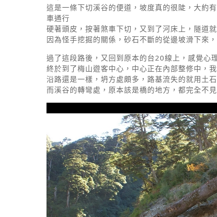
這是一條下切溪谷的便道，坡度真的很陡，大約有
車通行
硬著頭皮，按著煞車下切，又到了河床上，隧道就
因為怪手挖掘的關係，砂石不斷的從邊坡滑下來，
過了這段路後，又回到原本的台20線上，感覺心理
終於到了梅山遊客中心，中心正在內部整修中，我
沿路還是一樣，坍方處頗多，路基流失的就用土石
而溪谷的轉彎處，原本該是橋的地方，都完全不見