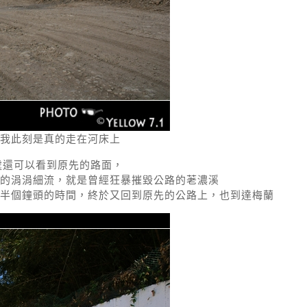
我此刻是真的走在河床上
處還可以看到原先的路面，
的涓涓細流，就是曾經狂暴摧毀公路的荖濃溪
半個鐘頭的時間，終於又回到原先的公路上，也到達梅蘭