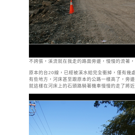
不誇張，溪流就在我走的路面旁邊，慢慢的流著，
原本的台20線，已經被溪水給完全衝掉，僅有幾
有些地方，河床甚至跟原本的公路一樣高了，旁邊
就這樣在河床上的石頭路騎著機車慢慢的走了將近