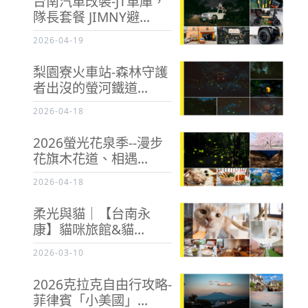
台南汽車改裝-JT車庫，
隊長套餐 JIMNY避...
2026-04-19
梨園寮火車站-森林守護
者出沒的螢河鐵道...
2026-04-18
2026螢光花泉季--漫步
花旗木花道、相遇...
2026-04-18
柔光與貓｜【台南永
康】貓咪旅館&貓...
2026-03-10
2026克拉克自由行攻略-
菲律賓「小美國」...