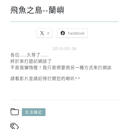
飛魚之島--蘭嶼
X
Facebook
2010-03-26
各位.....久等了.....
終於來打遊記網誌了
不是我懶惰喔！我只是想要用另一種方式來打網誌
請看影片並請記得打開您的喇叭^^
生活雜記