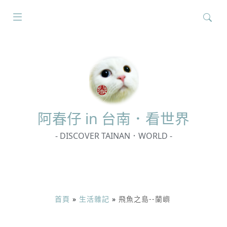
搜
尋
關
鍵
字:
阿春
仔 in 台南．看世界
- DISCOVER TAINAN．WORLD -
首頁
»
生活雜記
»
飛魚之島--蘭嶼