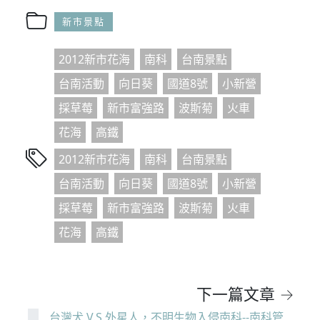
新市景點
2012新市花海
南科
台南景點
台南活動
向日葵
國道8號
小新營
採草莓
新市富強路
波斯菊
火車
花海
高鐵
2012新市花海
南科
台南景點
台南活動
向日葵
國道8號
小新營
採草莓
新市富強路
波斯菊
火車
花海
高鐵
下一篇文章 →
台灣犬 V.S 外星人，不明生物入侵南科--南科管