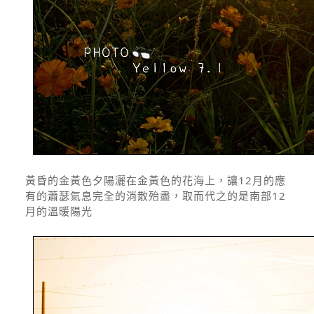
黃昏的金黃色夕陽灑在金黃色的花海上，讓12月的應
有的蕭瑟氣息完全的消散殆盡，取而代之的是南部12
月的溫暖陽光