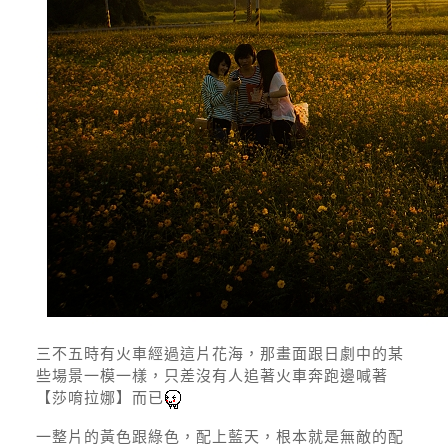
三不五時有火車經過這片花海，那畫面跟日劇中的某
些場景一模一樣，只差沒有人追著火車奔跑邊喊著
【莎唷拉娜】而已
一整片的黃色跟綠色，配上藍天，根本就是無敵的配