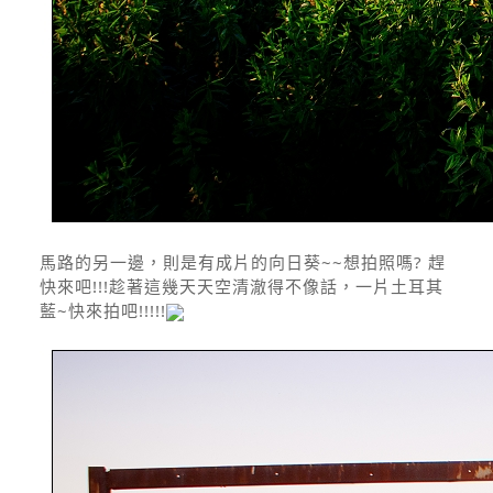
馬路的另一邊，則是有成片的向日葵~~想拍照嗎? 趕
快來吧!!!趁著這幾天天空清澈得不像話，一片土耳其
藍~快來拍吧!!!!!