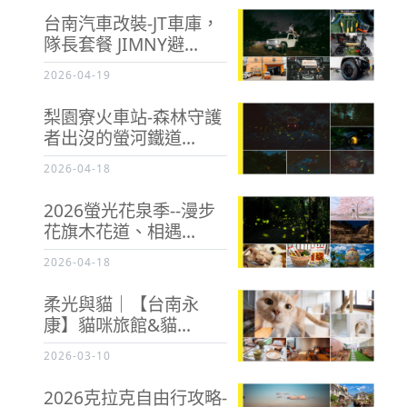
台南汽車改裝-JT車庫，
隊長套餐 JIMNY避...
2026-04-19
梨園寮火車站-森林守護
者出沒的螢河鐵道...
2026-04-18
2026螢光花泉季--漫步
花旗木花道、相遇...
2026-04-18
柔光與貓｜【台南永
康】貓咪旅館&貓...
2026-03-10
2026克拉克自由行攻略-