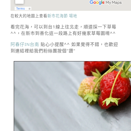
在較大的地圖上查看
新市花海節 場地
看完花海，可以到台1線上往北走，順道採一下草莓
^^，在新市到善化這一段路上有好幾家草莓園唷^^
阿春仔IN台南
貼心小提醒^^ 如果覺得不錯，也歡迎
到連結裡給我們粉絲團按個"讚"