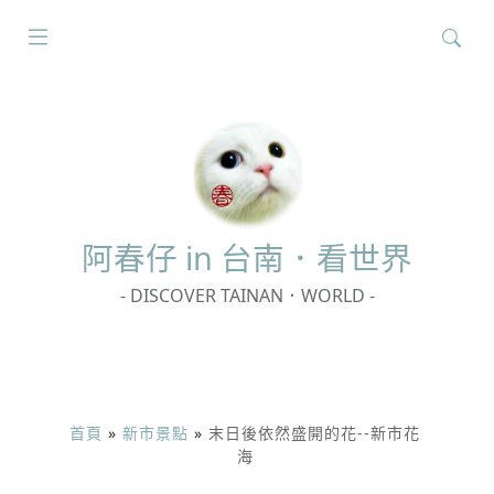
搜
尋
關
鍵
字:
阿春
仔 in 台南．看世界
- DISCOVER TAINAN．WORLD -
首頁
»
新市景點
»
末日後依然盛開的花--新市花
海