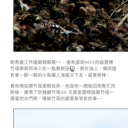
蚵男邊工作邊跟我聊著^^，後來還很NICE的說要開
竹筏帶我到海上近一點看蚵田
，開在海上，偶而還
有會一群一群的小魚躍上海面又下去，感覺很棒~
看他現在開竹筏駕輕就熟，他說他一開始回來幫忙的
時候，撞壞了好幾艘竹筏XD 尤其是要經過跟竹筏一
樣寬的水門時，撞破竹筏的圓管是常有的事~~