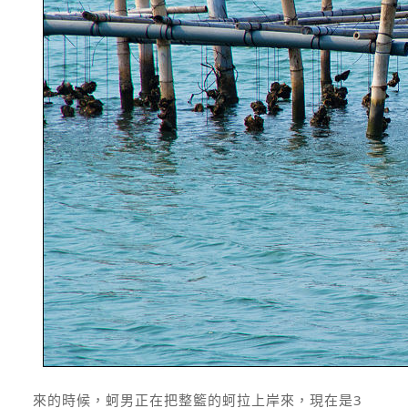
來的時候，蚵男正在把整籃的蚵拉上岸來，現在是3