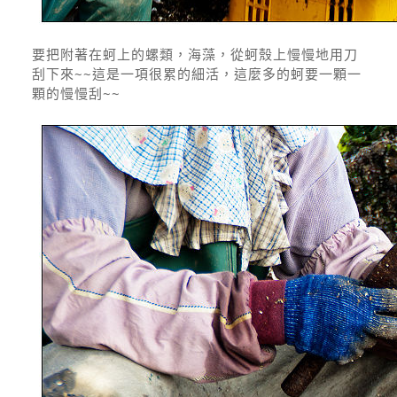
要把附著在蚵上的螺類，海藻，從蚵殼上慢慢地用刀
刮下來~~這是一項很累的細活，這麼多的蚵要一顆一
顆的慢慢刮~~