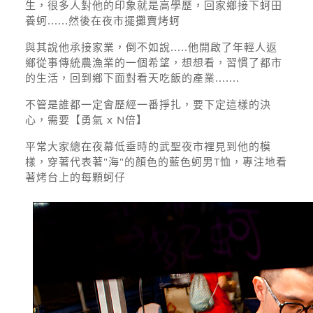
生，很多人對他的印象就是高學歷，回家鄉接下蚵田
養蚵......然後在夜市擺攤賣烤蚵
與其說他承接家業，倒不如說.....他開啟了年輕人返
鄉從事傳統農漁業的一個希望，想想看，習慣了都市
的生活，回到鄉下面對看天吃飯的產業.......
不管是誰都一定會歷經一番掙扎，要下定這樣的決
心，需要【勇氣 x N倍】
平常大家總在夜幕低垂時的武聖夜市裡見到他的模
樣，穿著代表著"海"的顏色的藍色蚵男T恤，專注地看
著烤台上的每顆蚵仔