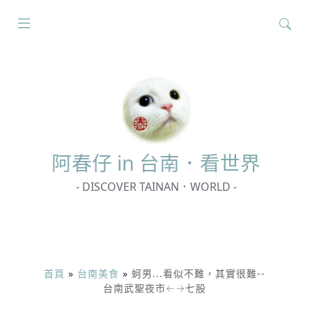
搜
尋
關
鍵
字:
阿春
仔 in 台南．看世界
- DISCOVER TAINAN．WORLD -
首頁
»
台南美食
»
蚵男...看似不難，其實很難--
台南武聖夜市←→七股