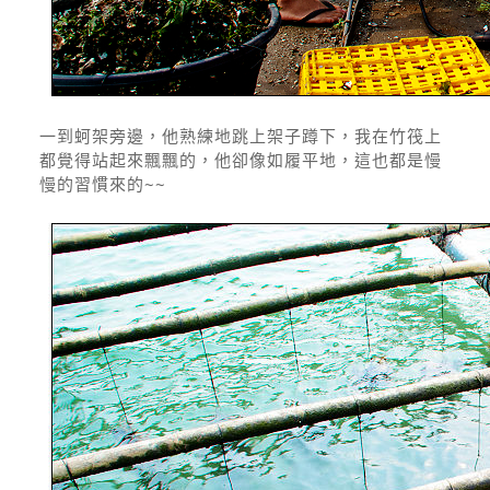
一到蚵架旁邊，他熟練地跳上架子蹲下，我在竹筏上
都覺得站起來飄飄的，他卻像如履平地，這也都是慢
慢的習慣來的~~