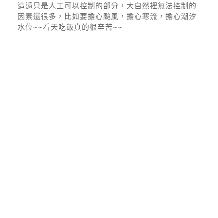
這還只是人工可以控制的部分，大自然裡無法控制的
因素還很多，比如要擔心颱風，擔心寒流，擔心潮汐
水位~~看天吃飯真的很辛苦~~