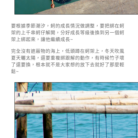
要根據季節潮汐，蚵的成長情況做調整，要把綁在蚵
架的上千串蚵仔解開，分好成長等級後換到另一個蚵
架上綁起來，讓他繼續成長~
完全沒有遮蔽物的海上，低頭蹲在蚵架上，冬天吹風
夏天曬太陽，還要重複綁跟解的動作，有時候竹子壞
了還要換，根本就不是大家想的放下去就好了那麼輕
鬆~