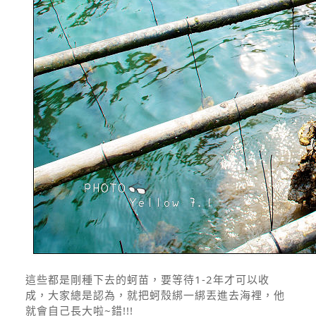
這些都是剛種下去的蚵苗，要等待1-2年才可以收
成，大家總是認為，就把蚵殼綁一綁丟進去海裡，他
就會自己長大啦~錯!!!