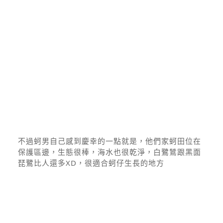
不過蚵男自己感到慶幸的一點就是，他們家蚵田位在
保護區邊，生態很棒，海水也很乾淨，白鷺鷥跟黑面
琵鷺比人還多XD，很適合蚵仔生長的地方