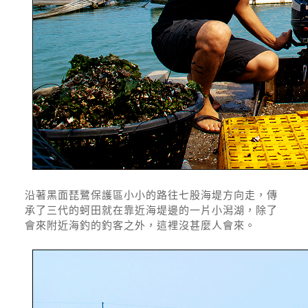
沿著黑面琵鷺保護區小小的路往七股海堤方向走，傳
承了三代的蚵田就在靠近海堤邊的一片小潟湖，除了
會來附近海釣的釣客之外，這裡沒甚麼人會來。