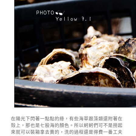
在陽光下閃著一點點的綠，有些海草跟藻類還附著在
殼上，那也是七股海的顏色。所以蚵蚵們可不是撈起
來就可以裝箱拿去賣的，洗的過程還是得費一番工夫