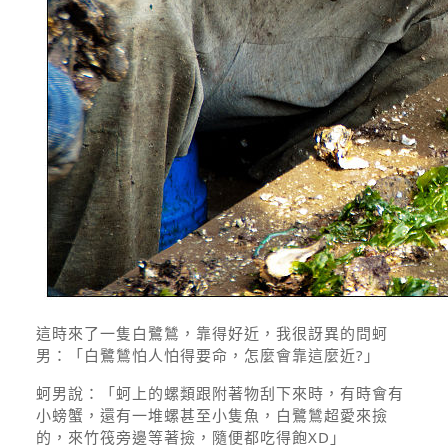
這時來了一隻白鷺鷥，靠得好近，我很訝異的問蚵
男：「白鷺鷥怕人怕得要命，怎麼會靠這麼近?」
蚵男說：「蚵上的螺類跟附著物刮下來時，有時會有
小螃蟹，還有一堆螺甚至小隻魚，白鷺鷥超愛來撿
的，來竹筏旁邊等著撿，隨便都吃得飽XD」