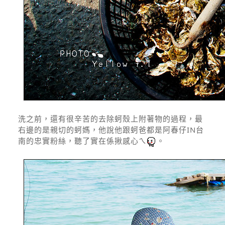
洗之前，還有很辛苦的去除蚵殼上附著物的過程，最
右邊的是親切的蚵媽，他說他跟蚵爸都是阿春仔IN台
南的忠實粉絲，聽了實在係揪感心ㄟ
。