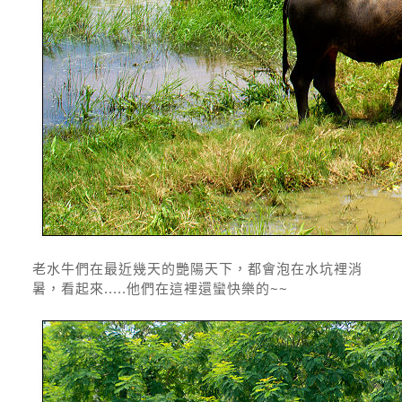
老水牛們在最近幾天的艷陽天下，都會泡在水坑裡消
暑，看起來.....他們在這裡還蠻快樂的~~