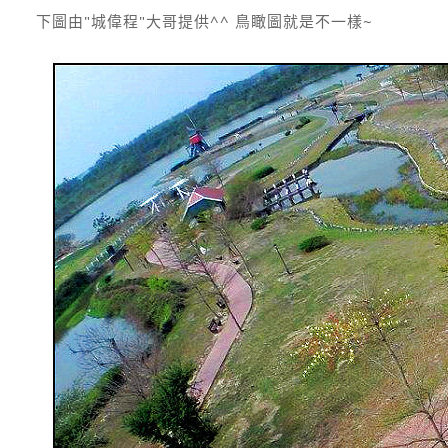
下圖由"城偉程"大哥提供^^ 鳥瞰圖就是不一樣~