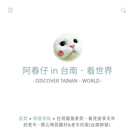
搜
尋
關
鍵
字:
阿春
仔 in 台南．看世界
- DISCOVER TAINAN．WORLD -
首頁
»
柳營景點
»
在荷蘭風車旁，看見安享天年
的老牛--德元埤荷蘭村&老牛的家(台南柳營)