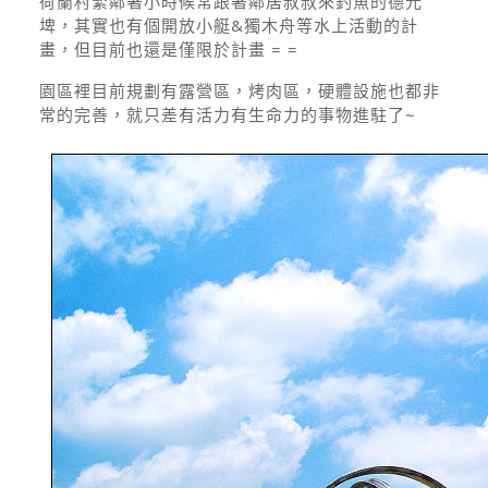
荷蘭村緊鄰著小時候常跟著鄰居叔叔來釣魚的德元
埤，其實也有個開放小艇&獨木舟等水上活動的計
畫，但目前也還是僅限於計畫 = =
園區裡目前規劃有露營區，烤肉區，硬體設施也都非
常的完善，就只差有活力有生命力的事物進駐了~