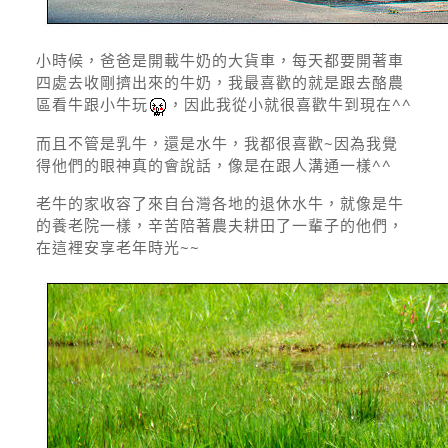
小時候，爸爸是開載牛奶的大貨車，每天都要開著車
四處去收剛擠出來的牛奶，我最喜歡的就是跟去酪農
區看牛跟小牛玩
，因此我從小就很喜歡牛到現在^^
而且不管是乳牛，還是水牛，我都很喜歡~因為我覺
得他們的眼神真的會說話，像是在跟人溝通一樣^^
老牛的家收容了來自台灣各地的退休水牛，就像是牛
的養老院一樣，辛苦陪著農夫耕田了一輩子的他們，
在這裡安享老年時光~~