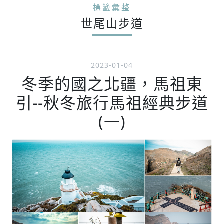
標籤彙整
世尾山步道
2023-01-04
冬季的國之北疆，馬祖東
引--秋冬旅行馬祖經典步道
(一)