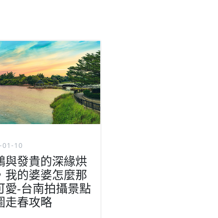
-01-10
鷗與發貴的深緣烘
，我的婆婆怎麼那
可愛-台南拍攝景點
圖走春攻略