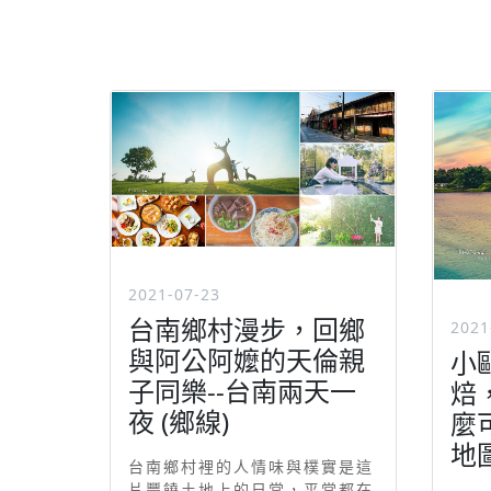
2021-07-23
台南鄉村漫步，回鄉
2021
與阿公阿嬤的天倫親
小
子同樂--台南兩天一
焙
夜 (鄉線)
麼
地
台南鄉村裡的人情味與樸實是這
片豐饒土地上的日常，平常都在