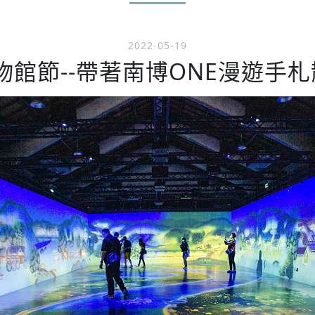
2022-05-19
物館節--帶著南博ONE漫遊手札