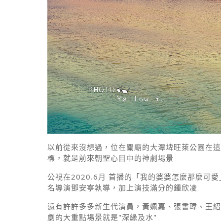
以前從來沒想過，位在關廟的大潭埤旺萊公園在這
標，就是前來朝聖心目中的神劇場景
公視在2020.6月 首播的「我的婆婆怎麼那麼
名導演鄧安寧執導，加上演技滿分的鍾欣凌
還有許許多多新生代演員，黃姵嘉、張書瑋、王紹
劇的大重點場景就是"深緣及水"