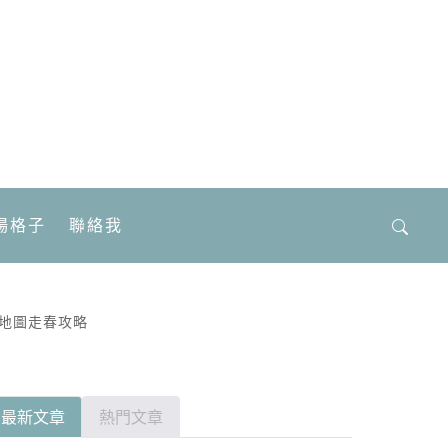
場格子
聯絡我
搜
尋
關
鍵
地圖走春攻略
字:
最新文章
熱門文章