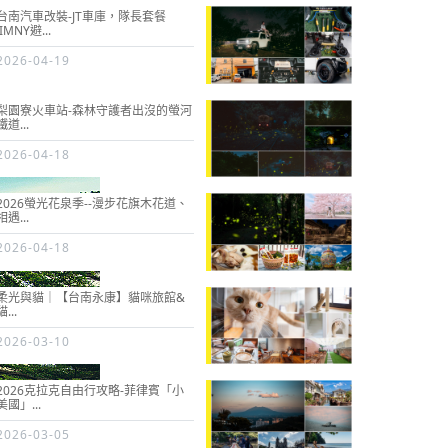
台南汽車改裝-JT車庫，隊長套餐
JIMNY避...
2026-04-19
梨園寮火車站-森林守護者出沒的螢河
鐵道...
2026-04-18
2026螢光花泉季--漫步花旗木花道、
相遇...
2026-04-18
柔光與貓｜【台南永康】貓咪旅館&
貓...
2026-03-10
2026克拉克自由行攻略-菲律賓「小
美國」...
2026-03-05