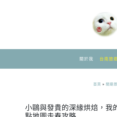
關於我
台南旅
首頁
»
關廟
小鷗與發貴的深緣烘焙，我
點地圖走春攻略