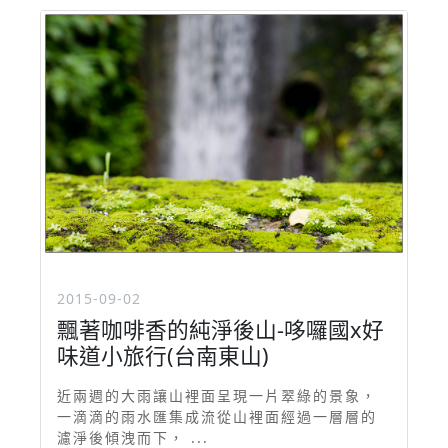
2015-09-02
飄著咖啡香的純淨後山-哆囉國x好
味道小旅行(台南東山)
近兩週的大雨讓山裡面呈現一片翠綠的景象，
一滴滴的雨水匯集成流從山裡面經過一層層的
濾淨後傾洩而下， ...