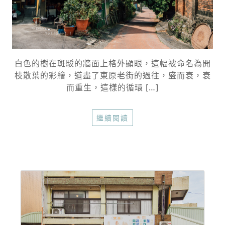
白色的樹在斑駁的牆面上格外顯眼，這幅被命名為開
枝散葉的彩繪，道盡了東原老街的過往，盛而衰，衰
而重生，這樣的循環 […]
繼續閱讀