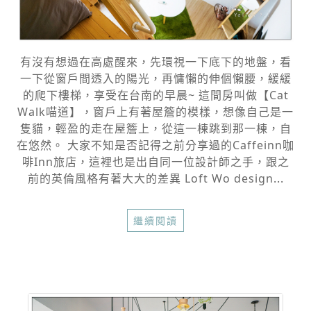
有沒有想過在高處醒來，先環視一下底下的地盤，看
一下從窗戶間透入的陽光，再慵懶的伸個懶腰，緩緩
的爬下樓梯，享受在台南的早晨~ 這間房叫做【Cat
Walk喵道】，窗戶上有著屋簷的模樣，想像自己是一
隻貓，輕盈的走在屋簷上，從這一棟跳到那一棟，自
在悠然。 大家不知是否記得之前分享過的Caffeinn咖
啡Inn旅店，這裡也是出自同一位設計師之手，跟之
前的英倫風格有著大大的差異 Loft Wo design...
繼續閱讀