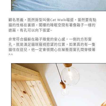
顧名思義，既然房型叫做Cat Walk喵道，當然要有點
貓的性格在裏頭，閣樓的睡眠空間有著像箱子一樣的
遮蔽，有孔可以向下張望~
非常符合貓躲在箱子睡覺的安心感，一側的方形窗
孔，就是滿足貓咪窺視慾望的位置，如果真的有一隻
貓住在這兒，他一定會很開心在屋簷雨窗孔間穿梭著
^^