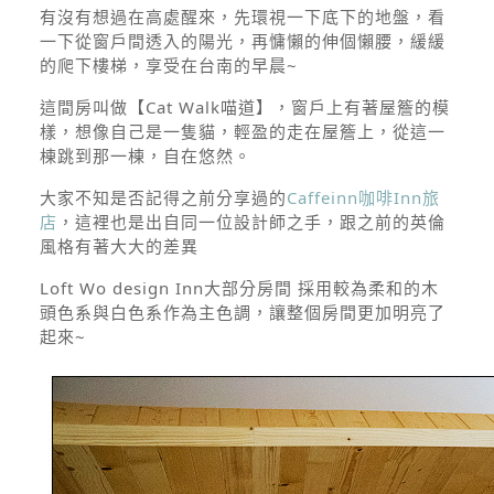
有沒有想過在高處醒來，先環視一下底下的地盤，看
一下從窗戶間透入的陽光，再慵懶的伸個懶腰，緩緩
的爬下樓梯，享受在台南的早晨~
這間房叫做【Cat Walk喵道】，窗戶上有著屋簷的模
樣，想像自己是一隻貓，輕盈的走在屋簷上，從這一
棟跳到那一棟，自在悠然。
大家不知是否記得之前分享過的
Caffeinn咖啡Inn旅
店
，這裡也是出自同一位設計師之手，跟之前的英倫
風格有著大大的差異
Loft Wo design Inn大部分房間 採用較為柔和的木
頭色系與白色系作為主色調，讓整個房間更加明亮了
起來~