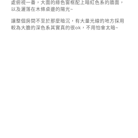
處俯視一番，大面的綠色窗框配上暗紅色系的牆面，
以及灑落在木條桌邊的陽光~
讓整個房間不至於那麼暗沉，有大量光線的地方採用
較為大膽的深色系其實真的很ok，不用怕會太暗~