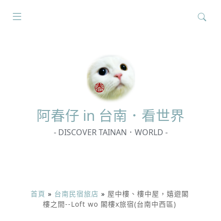
搜
尋
關
鍵
字:
阿春
仔 in 台南．看世界
- DISCOVER TAINAN．WORLD -
首頁
»
台南民宿旅店
»
屋中樓、樓中屋，嬉遊閣
樓之間--Loft wo 閣樓x旅宿(台南中西區)