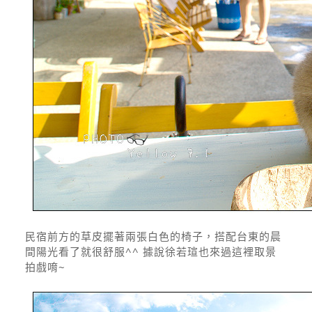
民宿前方的草皮擺著兩張白色的椅子，搭配台東的晨
間陽光看了就很舒服^^ 據說徐若瑄也來過這裡取景
拍戲唷~