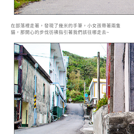
在部落裡走著，發現了幾米的手筆，小女孩帶著兩隻
貓，那開心的步伐彷彿指引著我們該往哪走去~