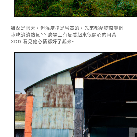
雖然是陰天，但溫度還是蠻高的，先來都蘭糖廠買個
冰吃消消熱氣^^ 廣場上有隻看起來很開心的阿黃
XDD 看見他心情都好了起來~