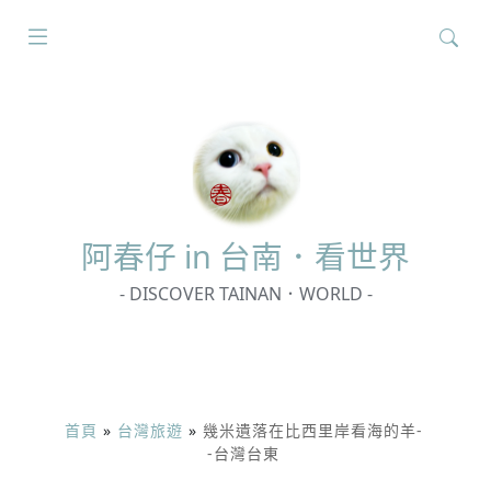
搜
尋
關
鍵
字:
阿春
仔 in 台南．看世界
- DISCOVER TAINAN．WORLD -
首頁
»
台灣旅遊
»
幾米遺落在比西里岸看海的羊-
-台灣台東