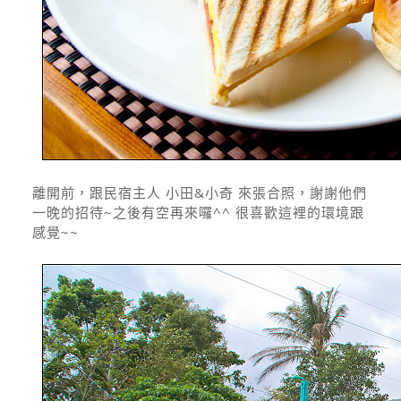
離開前，跟民宿主人 小田&小奇 來張合照，謝謝他們
一晚的招待~之後有空再來囉^^ 很喜歡這裡的環境跟
感覺~~