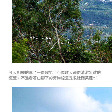
今天明顯的罩了一層霧氣，不像昨天那麼清澈無敵的
湛藍，不過看著山腳下的海岸線還是很壯闊美麗^^