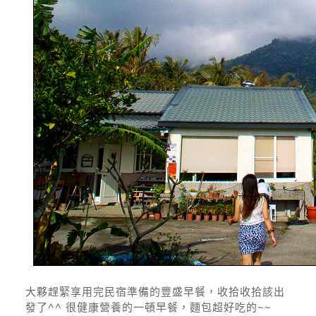
大夥趕緊享用完民宿準備的豐盛早餐，收拾收拾該出
發了^^ 很健康營養的一頓早餐，麵包超好吃的~~