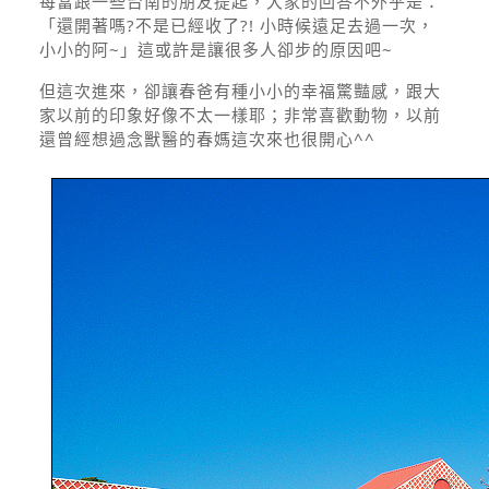
每當跟一些台南的朋友提起，大家的回答不外乎是：
「還開著嗎?不是已經收了?! 小時候遠足去過一次，
小小的阿~」這或許是讓很多人卻步的原因吧~
但這次進來，卻讓春爸有種小小的幸福驚豔感，跟大
家以前的印象好像不太一樣耶；非常喜歡動物，以前
還曾經想過念獸醫的春媽這次來也很開心^^