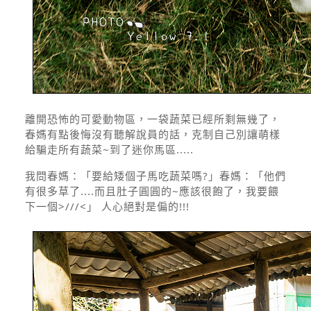
離開恐怖的可愛動物區，一袋蔬菜已經所剩無幾了，
春媽有點後悔沒有聽解說員的話，克制自己別讓萌樣
給騙走所有蔬菜~到了迷你馬區.....
我問春媽：「要給矮個子馬吃蔬菜嗎?」春媽：「他們
有很多草了....而且肚子圓圓的~應該很飽了，我要餵
下一個>///<」 人心絕對是偏的!!!