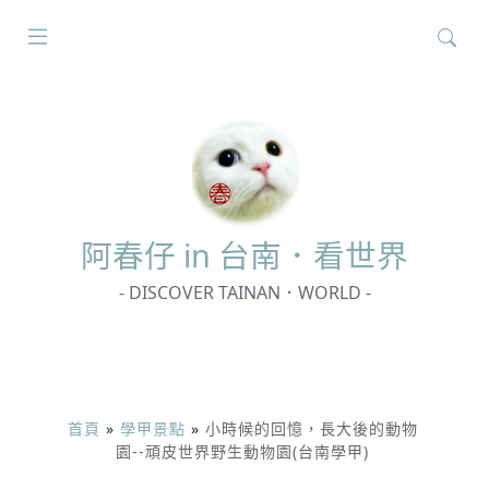
搜
尋
關
鍵
字:
阿春
仔 in 台南．看世界
- DISCOVER TAINAN．WORLD -
首頁
»
學甲景點
»
小時候的回憶，長大後的動物
園--頑皮世界野生動物園(台南學甲)