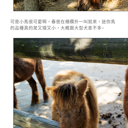
可是小馬很可愛啊，春爸在柵欄外一叫就來，迷你馬
的品種真的是又矮又小，大概跟大型犬差不多~