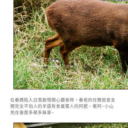
在春媽陷入白雪劇情開心餵食時，春爸的任務就是支
開完全不怕人的羊還有食量驚人的阿肥，看阿~小山
羌在後面多萌多無辜~