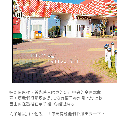
進到園區裡，首先映入眼簾的是正中央的金剛鸚鵡
區，讓我們很驚訝的是....沒有籠子@@ 腳也沒上鍊~
自由的在窩裡在亭子裡~心裡很納悶~
問了解說員，他說：「每天傍晚他們會飛出去一下，