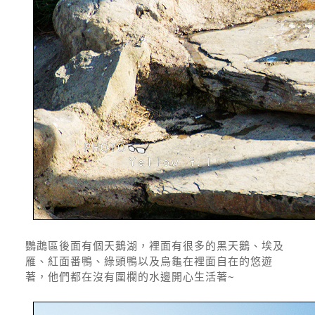
鸚鵡區後面有個天鵝湖，裡面有很多的黑天鵝、埃及
雁、紅面番鴨、綠頭鴨以及烏龜在裡面自在的悠遊
著，他們都在沒有圍欄的水邊開心生活著~