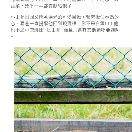
蔬菜，幾乎一半都貢獻給他了~
小山羌圓圓又閃著淚光的可愛目揪，緊緊揪住春媽的
心，春爸一直提醒他回到現實裡，你不是白雪!!!!! 他
也不是小鹿斑比~是山羌~而且...還有其他動物要餵阿
~