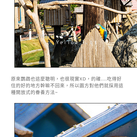
原來鸚鵡也這麼聰明，也很現實XD，的確....吃得好
住的好的地方幹嘛不回來，所以園方對他們就採用這
種開放式的眷養方法~