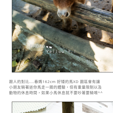
跟人的對比....春媽162cm 好矮的馬XD 園區會有讓
小朋友騎著迷你馬走一圈的體驗，但有重量限制以及
動物的休息時間，如果小馬休息就不要吵著要騎唷^^