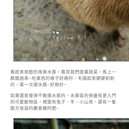
看起來很憨的南美水豚，看見我們提著蔬菜，馬上一
群圍過來~吃東西的樣子好萌阿，毛摸起來硬硬刺刺
的，第一次摸水豚~好微妙~
如果還是覺得不敢摸水豚的，水豚區的旁邊有更入門
的可愛動物區，裡面有兔子、羊、小山羌、還有一隻
園方收容的麝香豬阿肥~