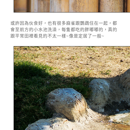
或許因為伙食好，也有很多麻雀跟鸚鵡住在一起，都
會至前方的小水池洗澡，每隻都吃的胖嘟嘟的，真的
跟平常田裡看見的不太一樣~像是定居了一般~