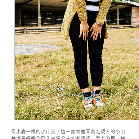
像小鹿一樣的小山羌，這一隻害羞又貪吃親人的小山
羌讓春媽完全陷入白雪公主的劇情裡，手上的那一袋