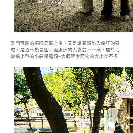
離開可愛的摳囉馬區之後，又是讓春媽陷入瘋狂的區
域，是沼林袋鼠區，跟澳洲的大袋鼠不一樣，屬於比
較嬌小型的小袋鼠種類~大概跟家寵物的大小差不多