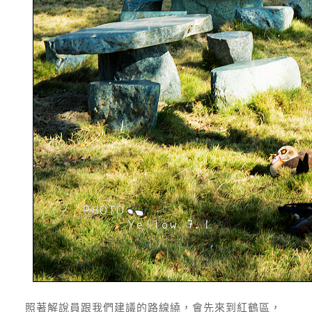
照著解說員跟我們建議的路線繞，會先來到紅鶴區，