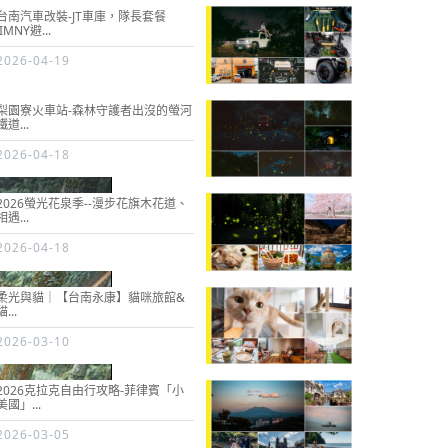
台南汽車改裝-JT車庫，隊長套餐
JIMNY避...
2026-04-19
梨園寮火車站-森林守護者出沒的螢河
鐵道...
2026-04-18
2026螢光花泉季--漫步花旗木花道、
相遇...
2026-04-18
柔光與貓｜【台南永康】貓咪旅館&
貓...
2026-03-10
2026克拉克自由行攻略-菲律賓「小
美國」...
2026-03-05