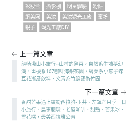
彩妝盒
攝影棚
明星體驗
粉餅
網美照
美妝
美妝觀光工廠
蜜粉
親子
觀光工廠DIY
← 上一篇文章
龍崎淺山小旅行--山村的驚喜，自然系牛埔夢幻
湖，重機系167咖啡海銀花園，網美系小燕子蝶
豆花漸層飲料，文青系竹編藝術竹園
下一篇文章 →
香甜芒果遇上繽紛西拉雅-玉井、左鎮芒果季一日
小旅行，農事體驗、老屋咖啡、甜點、芒果冰、
雪花糬，最美西拉雅公廨