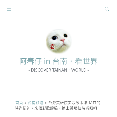
搜
尋
關
鍵
字:
阿春
仔 in 台南．看世界
- DISCOVER TAINAN．WORLD -
首頁
»
台南旅遊
»
台灣美研院美妝故事館-MIT的
時尚精神，來個彩妝體驗，換上禮服拍時尚照吧！