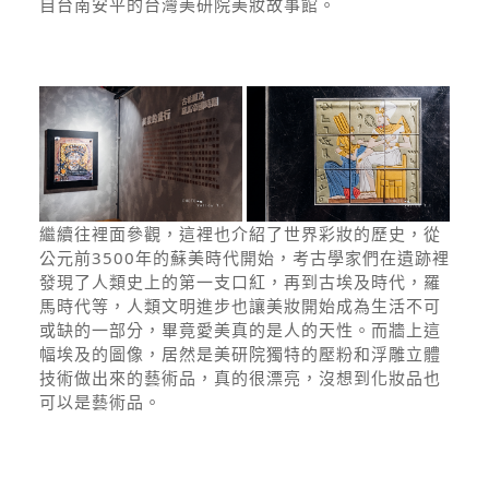
自台南安平的台灣美研院美妝故事館。
繼續往裡面參觀，這裡也介紹了世界彩妝的歷史，從
公元前3500年的蘇美時代開始，考古學家們在遺跡裡
發現了人類史上的第一支口紅，再到古埃及時代，羅
馬時代等，人類文明進步也讓美妝開始成為生活不可
或缺的一部分，畢竟愛美真的是人的天性。而牆上這
幅埃及的圖像，居然是美研院獨特的壓粉和浮雕立體
技術做出來的藝術品，真的很漂亮，沒想到化妝品也
可以是藝術品。