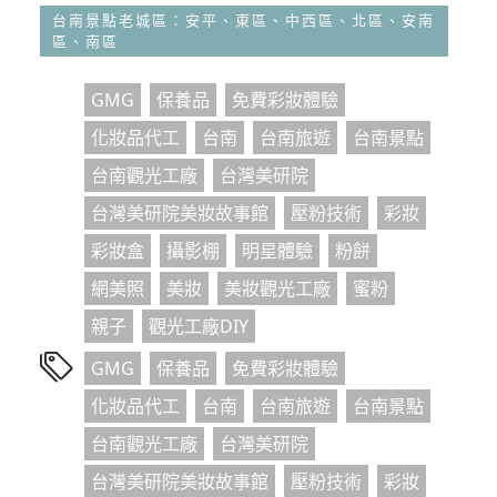
台南景點老城區：安平、東區、中西區、北區、安南
區、南區
GMG
保養品
免費彩妝體驗
化妝品代工
台南
台南旅遊
台南景點
台南觀光工廠
台灣美研院
台灣美研院美妝故事館
壓粉技術
彩妝
彩妝盒
攝影棚
明星體驗
粉餅
網美照
美妝
美妝觀光工廠
蜜粉
親子
觀光工廠DIY
GMG
保養品
免費彩妝體驗
化妝品代工
台南
台南旅遊
台南景點
台南觀光工廠
台灣美研院
台灣美研院美妝故事館
壓粉技術
彩妝