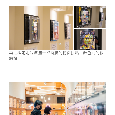
再往裡走則是滿滿一整面牆的粉面拼貼，顏色真的很
繽紛。